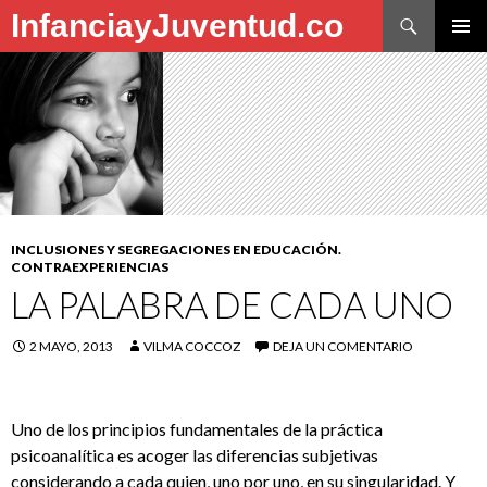
Buscar
InfanciayJuventud.co
SALTAR
MENÚ
AL
PRINCI
CONTENIDO
INCLUSIONES Y SEGREGACIONES EN EDUCACIÓN.
CONTRAEXPERIENCIAS
LA PALABRA DE CADA UNO
2 MAYO, 2013
VILMA COCCOZ
DEJA UN COMENTARIO
Uno de los principios fundamentales de la práctica
psicoanalítica es acoger las diferencias subjetivas
considerando a cada quien, uno por uno, en su singularidad. Y