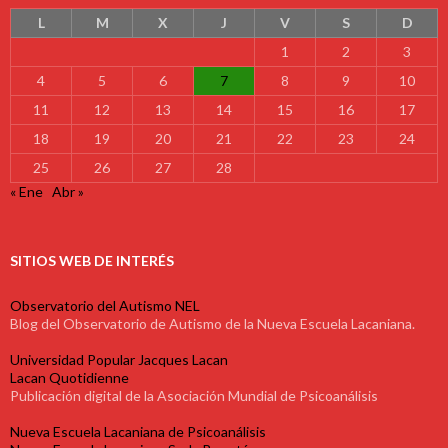
L
M
X
J
V
S
D
1
2
3
4
5
6
7
8
9
10
11
12
13
14
15
16
17
18
19
20
21
22
23
24
25
26
27
28
« Ene
Abr »
SITIOS WEB DE INTERÉS
Observatorio del Autismo NEL
Blog del Observatorio de Autismo de la Nueva Escuela Lacaniana.
Universidad Popular Jacques Lacan
Lacan Quotidienne
Publicación digital de la Asociación Mundial de Psicoanálisis
Nueva Escuela Lacaniana de Psicoanálisis