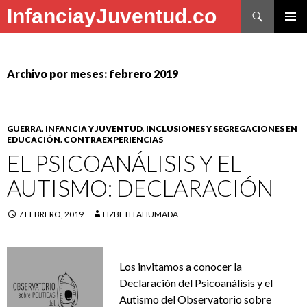
Buscar
InfanciayJuventud.co
SALTAR
MENÚ
AL
PRINCI
CONTENIDO
Archivo por meses: febrero 2019
GUERRA, INFANCIA Y JUVENTUD
,
INCLUSIONES Y SEGREGACIONES EN
EDUCACIÓN. CONTRAEXPERIENCIAS
EL PSICOANÁLISIS Y EL
AUTISMO: DECLARACIÓN
7 FEBRERO, 2019
LIZBETH AHUMADA
Los invitamos a conocer la
Declaración del Psicoanálisis y el
Autismo del Observatorio sobre