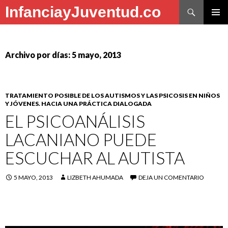
Buscar
InfanciayJuventud.co
SALTAR
MENÚ
AL
PRINCI
CONTENIDO
Archivo por días: 5 mayo, 2013
TRATAMIENTO POSIBLE DE LOS AUTISMOS Y LAS PSICOSIS EN NIÑOS
Y JÓVENES. HACIA UNA PRÁCTICA DIALOGADA
EL PSICOANÁLISIS
LACANIANO PUEDE
ESCUCHAR AL AUTISTA
5 MAYO, 2013
LIZBETH AHUMADA
DEJA UN COMENTARIO