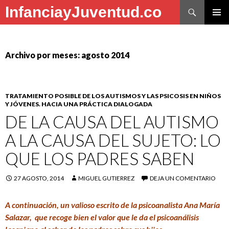
Buscar
InfanciayJuventud.co
SALTAR
MENÚ
AL
PRINCI
CONTENIDO
Archivo por meses: agosto 2014
TRATAMIENTO POSIBLE DE LOS AUTISMOS Y LAS PSICOSIS EN NIÑOS
Y JÓVENES. HACIA UNA PRÁCTICA DIALOGADA
DE LA CAUSA DEL AUTISMO
A LA CAUSA DEL SUJETO: LO
QUE LOS PADRES SABEN
27 AGOSTO, 2014
MIGUEL GUTIERREZ
DEJA UN COMENTARIO
A continuación, un valioso escrito de la psicoanalista Ana María
Salazar, que recoge bien el valor que le da el psicoanálisis