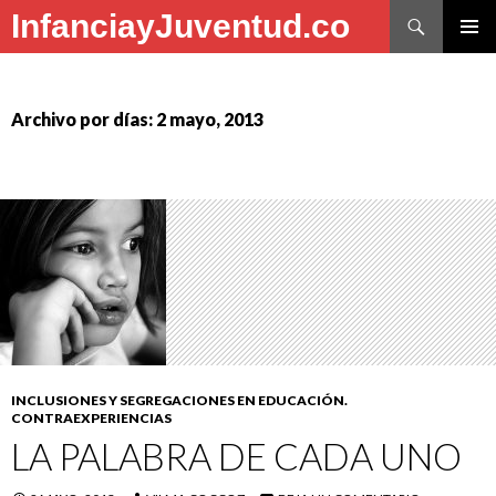
Buscar
InfanciayJuventud.co
SALTAR
MENÚ
AL
PRINCI
CONTENIDO
Archivo por días: 2 mayo, 2013
INCLUSIONES Y SEGREGACIONES EN EDUCACIÓN.
CONTRAEXPERIENCIAS
LA PALABRA DE CADA UNO