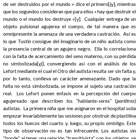
de ser destruidos por el mundo » dice el primero
[iv]
, mientras
que los segundos consideran que para ellos « hay que destruir el
mundo o el mundo los destruye »
[v]
. Cualquier entrega de un
objeto pulsional agujerea el cuerpo, de tal manera que es
omnipresente la amenaza de una verdadera castración. Así es
lo que Tustin consigue del imaginario de un niño autista como
la presencia central de un agujero negro. Ella lo correlaciona
con la falta de acercamiento del seno materno, con su pérdida
no simbolizada
[vi]
, convergiendo así con el análisis de los
Lefort mediante el cual el Otro del autista resulta ser sin falta y,
por lo tanto, conlleva un carácter amenazante. Dado que la
falta no está simbolizada, se impone al sujeto una castración
real. Los Lefort ponen énfasis en la percepción del cuerpo
agujereado que describen los “hablante-seres” (
parlêtres
)
autistas. La primera niña que me asignaron en el hospital solía
empezar invariablemente las sesiones por obstruir de plastilina
todos los huecos del cuarto y, luego, su propio ombligo. Este
tipo de observación no es tan infrecuente. Los autistas sin
“borde”, al tener una relación “transitivista” con los objetos, se