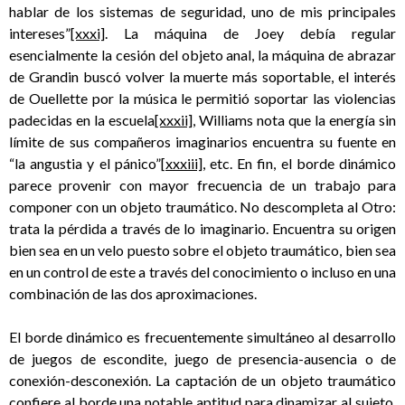
hablar de los sistemas de seguridad, uno de mis principales
intereses”
[xxxi]
. La máquina de Joey debía regular
esencialmente la cesión del objeto anal, la máquina de abrazar
de Grandin buscó volver la muerte más soportable, el interés
de Ouellette por la música le permitió soportar las violencias
padecidas en la escuela
[xxxii]
, Williams nota que la energía sin
límite de sus compañeros imaginarios encuentra su fuente en
“la angustia y el pánico”
[xxxiii]
, etc. En fin, el borde dinámico
parece provenir con mayor frecuencia de un trabajo para
componer con un objeto traumático. No descompleta al Otro:
trata la pérdida a través de lo imaginario. Encuentra su origen
bien sea en un velo puesto sobre el objeto traumático, bien sea
en un control de este a través del conocimiento o incluso en una
combinación de las dos aproximaciones.
El borde dinámico es frecuentemente simultáneo al desarrollo
de juegos de escondite, juego de presencia-ausencia o de
conexión-desconexión. La captación de un objeto traumático
confiere al borde una notable aptitud para dinamizar al sujeto,