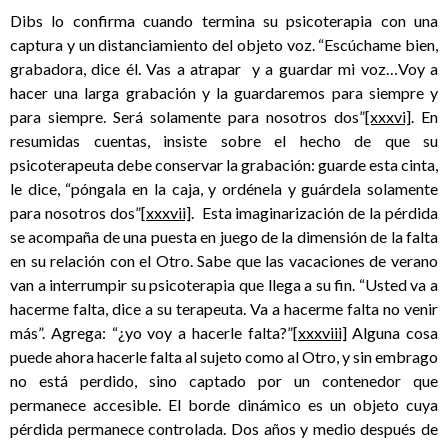
Dibs lo confirma cuando termina su psicoterapia con una
captura y un distanciamiento del objeto voz. “Escúchame bien,
grabadora, dice él. Vas a atrapar y a guardar mi voz…Voy a
hacer una larga grabación y la guardaremos para siempre y
para siempre. Será solamente para nosotros dos”
[xxxvi]
. En
resumidas cuentas, insiste sobre el hecho de que su
psicoterapeuta debe conservar la grabación: guarde esta cinta,
le dice, “póngala en la caja, y ordénela y guárdela solamente
para nosotros dos”
[xxxvii]
. Esta imaginarización de la pérdida
se acompaña de una puesta en juego de la dimensión de la falta
en su relación con el Otro. Sabe que las vacaciones de verano
van a interrumpir su psicoterapia que llega a su fin. “Usted va a
hacerme falta, dice a su terapeuta. Va a hacerme falta no venir
más”. Agrega: “¿yo voy a hacerle falta?”
[xxxviii]
Alguna cosa
puede ahora hacerle falta al sujeto como al Otro, y sin embrago
no está perdido, sino captado por un contenedor que
permanece accesible. El borde dinámico es un objeto cuya
pérdida permanece controlada. Dos años y medio después de