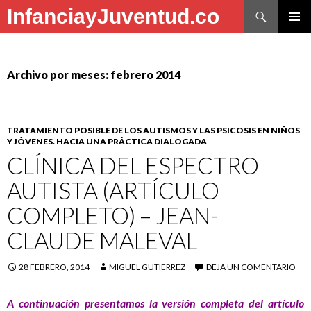
Buscar
InfanciayJuventud.co
SALTAR
MENÚ
AL
PRINCI
CONTENIDO
Archivo por meses: febrero 2014
TRATAMIENTO POSIBLE DE LOS AUTISMOS Y LAS PSICOSIS EN NIÑOS
Y JÓVENES. HACIA UNA PRÁCTICA DIALOGADA
CLÍNICA DEL ESPECTRO
AUTISTA (ARTÍCULO
COMPLETO) – JEAN-
CLAUDE MALEVAL
28 FEBRERO, 2014
MIGUEL GUTIERREZ
DEJA UN COMENTARIO
A continuación presentamos la versión completa del artículo