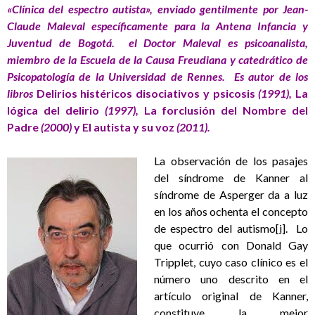
«Clínica del espectro autista», enviado gentilmente por Jean-
Claude Maleval específicamente para la Antena Infancia y
Juventud de Bogotá. el Doctor Maleval es psicoanalista,
miembro de la Escuela de la Causa Freudiana y catedrático de
Psicopatología de la Universidad de Rennes. Es autor de los
libros
Delirios histéricos disociativos y psicosis
(1991),
La
lógica del delirio
(1997),
La forclusión del Nombre del
Padre
(2000)
y El autista y su voz
(2011).
La observación de los pasajes
del síndrome de Kanner al
síndrome de Asperger da a luz
en los años ochenta el concepto
de espectro del autismo
[i]
. Lo
que ocurrió con Donald Gay
Tripplet, cuyo caso clínico es el
número uno descrito en el
artículo original de Kanner,
constituye la mejor