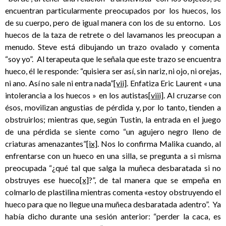
encuentran particularmente preocupados por los huecos, los
de su cuerpo, pero de igual manera con los de su entorno. Los
huecos de la taza de retrete o del lavamanos les preocupan a
menudo. Steve está dibujando un trazo ovalado y comenta
“soy yo”. Al terapeuta que le señala que este trazo se encuentra
hueco, él le responde: “quisiera ser así, sin nariz, ni ojo, ni orejas,
ni ano. Así no sale ni entra nada”
[vii]
. Enfatiza Eric Laurent « una
intolerancia a los huecos » en los autistas
[viii]
. Al cruzarse con
ésos, movilizan angustias de pérdida y, por lo tanto, tienden a
obstruirlos; mientras que, según Tustin, la entrada en el juego
de una pérdida se siente como “un agujero negro lleno de
criaturas amenazantes”
[ix]
. Nos lo confirma Malika cuando, al
enfrentarse con un hueco en una silla, se pregunta a si misma
preocupada “¿qué tal que salga la muñeca desbaratada si no
obstruyes ese hueco
[x]
?”, de tal manera que se empeña en
colmarlo de plastilina mientras comenta «estoy obstruyendo el
hueco para que no llegue una muñeca desbaratada adentro”. Ya
había dicho durante una sesión anterior: “perder la caca, es