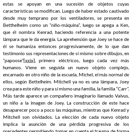
estas se apoyan en una sucesión de objetos cuyas
características se modifican. Luego de haber estado cautivado
desde muy temprano por los ventiladores, se presenta en
Betthelheim como un “niño-máquina”, luego se apega a Ken,
que él nombra Kenrad, haciendo referencia a una potente
lámpara que le da energía. La aprehensión que Joey se hace de
él se humaniza entonces progresivamente, de lo que dan
testimonio sus representaciones de sí mismo sobre dibujos, en
“papoose”
[xxix]
, primero eléctricos, luego cada vez más
humanos. Viene en seguida un nuevo objeto complejo,
encarnado en otro niño de la escuela, Michel, el más normal de
ellos, según Bettelheim. Mitchell ya no es una lámpara, Joey
crea para este niño y para sí mismo una familia, la familia “Carr”.
Más tarde aparece un compañero imaginario llamado Valvus,
un niño a la imagen de Joey. La construcción de este hace
desaparecer poco a poco las máquinas, mientras que Kenrad y
Mitchell son olvidados. La elección de cada nuevo objeto
implica la asunción de una pérdida progresiva de los
precedentes permitiendo tomar en cuenta el trauma de forma