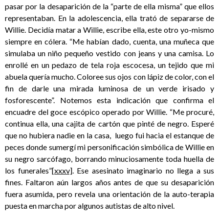
pasar por la desaparición de la “parte de ella misma” que ellos
representaban. En la adolescencia, ella trató de separarse de
Willie. Decidía matar a Willie, escribe ella, este otro yo-mismo
siempre en cólera. “Me habían dado, cuenta, una muñeca que
simulaba un niño pequeño vestido con jeans y una camisa. Lo
enrollé en un pedazo de tela roja escocesa, un tejido que mi
abuela quería mucho. Coloree sus ojos con lápiz de color, con el
fin de darle una mirada luminosa de un verde irisado y
fosforescente”. Notemos esta indicación que confirma el
encuadre del goce escópico operado por Willie. “Me procuré,
continua ella, una cajita de cartón que pinté de negro. Esperé
que no hubiera nadie en la casa, luego fui hacia el estanque de
peces donde sumergí mi personificación simbólica de Willie en
su negro sarcófago, borrando minuciosamente toda huella de
los funerales”
[xxxv]
. Ese asesinato imaginario no llega a sus
fines. Faltaron aún largos años antes de que su desaparición
fuera asumida, pero revela una orientación de la auto-terapia
puesta en marcha por algunos autistas de alto nivel.