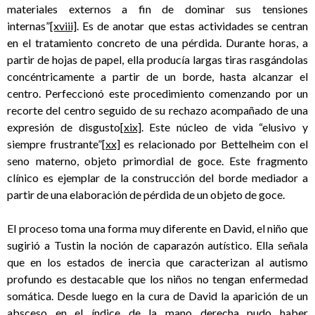
materiales externos a fin de dominar sus tensiones
internas”
[xviii]
. Es de anotar que estas actividades se centran
en el tratamiento concreto de una pérdida. Durante horas, a
partir de hojas de papel, ella producía largas tiras rasgándolas
concéntricamente a partir de un borde, hasta alcanzar el
centro. Perfeccionó este procedimiento comenzando por un
recorte del centro seguido de su rechazo acompañado de una
expresión de disgusto
[xix]
. Este núcleo de vida “elusivo y
siempre frustrante”
[xx]
es relacionado por Bettelheim con el
seno materno, objeto primordial de goce. Este fragmento
clínico es ejemplar de la construcción del borde mediador a
partir de una elaboración de pérdida de un objeto de goce.
El proceso toma una forma muy diferente en David, el niño que
sugirió a Tustin la noción de caparazón autístico. Ella señala
que en los estados de inercia que caracterizan al autismo
profundo es destacable que los niños no tengan enfermedad
somática. Desde luego en la cura de David la aparición de un
absceso en el índice de la mano derecha pudo haber