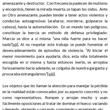
amenazante y destructor. Con frecuencia padecen de mutismo
y encoprésis, tienen la mirada muerta, se tapan los oídos. Ante
un Otro amenazante, pueden tender a tener actos violentos y
conductas autoagresivas (arañarse, morderse, golpearse la
cabeza), hasta la automutilación. En un mundo tan peligroso,
constituye la inercia un método de defensa privilegiado:
Marcia se dice a sí misma “una niña fuerte para no hacer
nada”
[xii]
. Al no respetar este trabajo se puede fomentar el
desencadenamiento de episodios de violencia. “Al iniciar el
menor movimiento para ayudarla, dice, esta niña totalmente
encogida en sí misma y hasta entonces inerte, se arrojaba
furiosamente hacia adelante, se colgaba de nuestra garganta y
procuraba estrangularnos”
[xiii]
.
Los objetos que les llaman la atención para manejar la pérdida
en la realidad están convocados por su aspecto concreto y no
como representativos. Rompen y arrojan mucho y usan
fácilmente oposiciones al tratar de dominar el hueco: vaciando
y llenando, abriendo y cerrando, rompiendo y arreglando, etc.