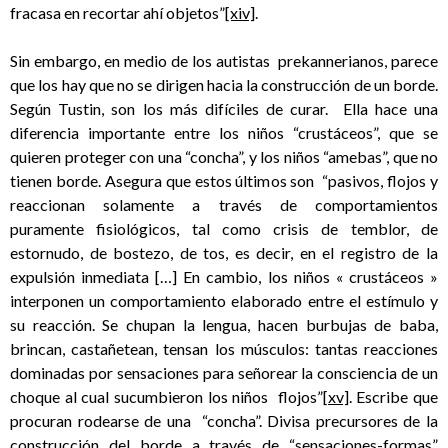
fracasa en recortar ahí objetos”
[xiv]
.
Sin embargo, en medio de los autistas prekannerianos, parece
que los hay que no se dirigen hacia la construcción de un borde.
Según Tustin, son los más difíciles de curar. Ella hace una
diferencia importante entre los niños “crustáceos”, que se
quieren proteger con una “concha”, y los niños “amebas”, que no
tienen borde. Asegura que estos últimos son “pasivos, flojos y
reaccionan solamente a través de comportamientos
puramente fisiológicos, tal como crisis de temblor, de
estornudo, de bostezo, de tos, es decir, en el registro de la
expulsión inmediata […] En cambio, los niños « crustáceos »
interponen un comportamiento elaborado entre el estímulo y
su reacción. Se chupan la lengua, hacen burbujas de baba,
brincan, castañetean, tensan los músculos: tantas reacciones
dominadas por sensaciones para señorear la consciencia de un
choque al cual sucumbieron los niños flojos”
[xv]
. Escribe que
procuran rodearse de una “concha”. Divisa precursores de la
construcción del borde a través de “sensaciones-formas”