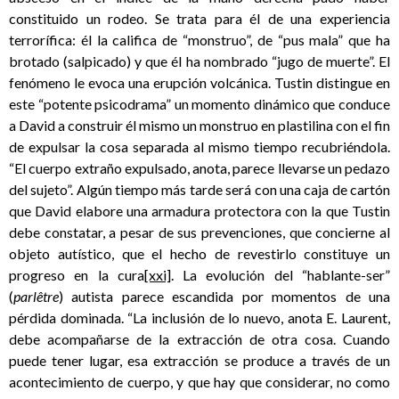
constituido un rodeo. Se trata para él de una experiencia
terrorífica: él la califica de “monstruo”, de “pus mala” que ha
brotado (salpicado) y que él ha nombrado “jugo de muerte”. El
fenómeno le evoca una erupción volcánica. Tustin distingue en
este “potente psicodrama” un momento dinámico que conduce
a David a construir él mismo un monstruo en plastilina con el fin
de expulsar la cosa separada al mismo tiempo recubriéndola.
“El cuerpo extraño expulsado, anota, parece llevarse un pedazo
del sujeto”. Algún tiempo más tarde será con una caja de cartón
que David elabore una armadura protectora con la que Tustin
debe constatar, a pesar de sus prevenciones, que concierne al
objeto autístico, que el hecho de revestirlo constituye un
progreso en la cura
[xxi]
. La evolución del “hablante-ser”
(
parlêtre
) autista parece escandida por momentos de una
pérdida dominada. “La inclusión de lo nuevo, anota E. Laurent,
debe acompañarse de la extracción de otra cosa. Cuando
puede tener lugar, esa extracción se produce a través de un
acontecimiento de cuerpo, y que hay que considerar, no como