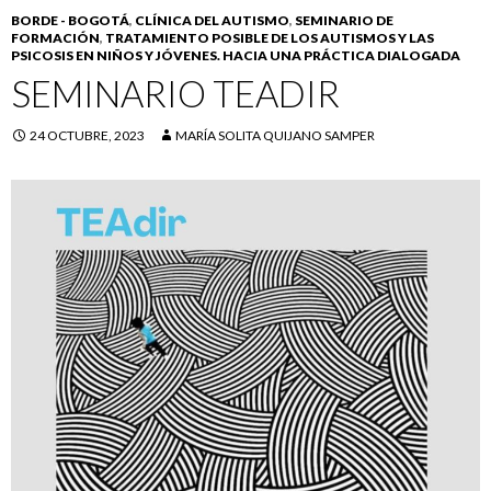
BORDE - BOGOTÁ
,
CLÍNICA DEL AUTISMO
,
SEMINARIO DE
FORMACIÓN
,
TRATAMIENTO POSIBLE DE LOS AUTISMOS Y LAS
PSICOSIS EN NIÑOS Y JÓVENES. HACIA UNA PRÁCTICA DIALOGADA
SEMINARIO TEADIR
24 OCTUBRE, 2023
MARÍA SOLITA QUIJANO SAMPER