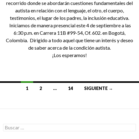
recorrido donde se abordarán cuestiones fundamentales del
autista en relación con el lenguaje, el otro, el cuerpo,
testimonios, el lugar de los padres, la inclusión educativa.
Iniciamos de manera presencial este 4 de septiembre a las
6:30 p.m. en Carrera 11B #99-54, Of. 602. en Bogotá,
Colombia. Dirigido a todo aquel que tiene un interés y deseo
de saber acerca de la condición autista.
¡Los esperamos!
Ir
1
2
…
14
SIGUIENTE →
a
las
entradas
Buscar: