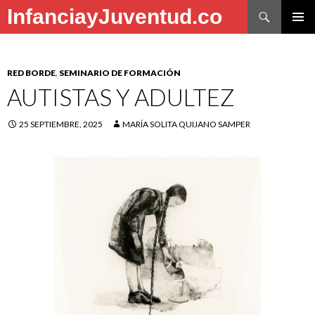
Buscar
InfanciayJuventud.co
SALTAR
MENÚ
AL
PRINCI
CONTENIDO
RED BORDE
,
SEMINARIO DE FORMACIÓN
AUTISTAS Y ADULTEZ
25 SEPTIEMBRE, 2025
MARÍA SOLITA QUIJANO SAMPER