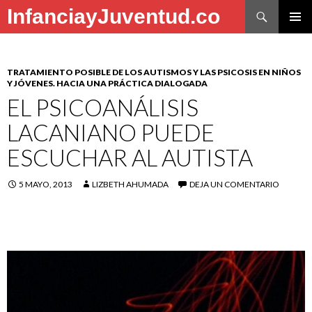
Buscar
InfanciayJuventud.co
SALTAR
MENÚ
AL
PRINCI
CONTENIDO
TRATAMIENTO POSIBLE DE LOS AUTISMOS Y LAS PSICOSIS EN NIÑOS
Y JÓVENES. HACIA UNA PRÁCTICA DIALOGADA
EL PSICOANÁLISIS
LACANIANO PUEDE
ESCUCHAR AL AUTISTA
5 MAYO, 2013
LIZBETH AHUMADA
DEJA UN COMENTARIO