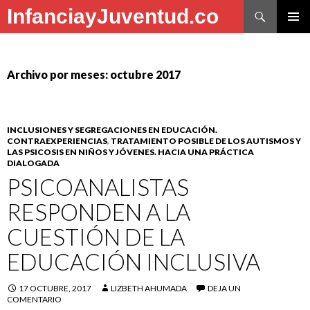
Buscar
InfanciayJuventud.co
SALTAR
MENÚ
AL
PRINCI
CONTENIDO
Archivo por meses: octubre 2017
INCLUSIONES Y SEGREGACIONES EN EDUCACIÓN.
CONTRAEXPERIENCIAS
,
TRATAMIENTO POSIBLE DE LOS AUTISMOS Y
LAS PSICOSIS EN NIÑOS Y JÓVENES. HACIA UNA PRÁCTICA
DIALOGADA
PSICOANALISTAS
RESPONDEN A LA
CUESTIÓN DE LA
EDUCACIÓN INCLUSIVA
17 OCTUBRE, 2017
LIZBETH AHUMADA
DEJA UN
COMENTARIO