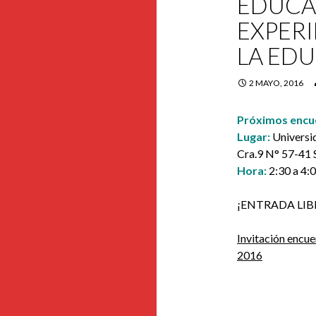
EDUCA
EXPERI
LA ED
2 MAYO, 2016
Próximos encu
Lugar:
Universi
Cra.9 N° 57-41 
Hora:
2:30 a 4:0
¡ENTRADA LIB
Invitación encue
2016