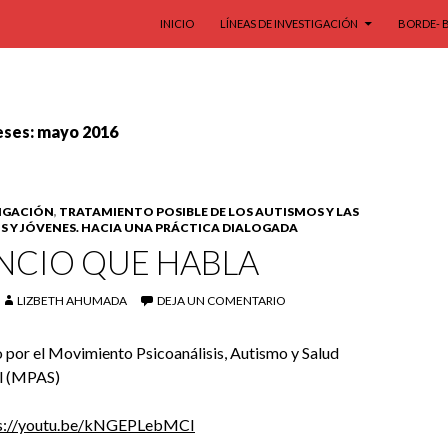
SALTAR AL CONTENIDO
INICIO
LÍNEAS DE INVESTIGACIÓN
BORDE- 
eses: mayo 2016
TIGACIÓN
,
TRATAMIENTO POSIBLE DE LOS AUTISMOS Y LAS
OS Y JÓVENES. HACIA UNA PRÁCTICA DIALOGADA
ENCIO QUE HABLA
LIZBETH AHUMADA
DEJA UN COMENTARIO
 por el Movimiento Psicoanálisis, Autismo y Salud
il (MPAS)
s://youtu.be/kNGEPLebMCI