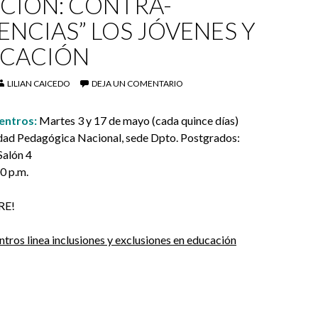
CIÓN: CONTRA-
ENCIAS” LOS JÓVENES Y
UCACIÓN
LILIAN CAICEDO
DEJA UN COMENTARIO
entros:
Martes 3 y 17 de mayo (cada quince días)
dad Pedagógica Nacional, sede Dpto. Postgrados:
Salón 4
0 p.m.
RE!
ntros linea inclusiones y exclusiones en educación