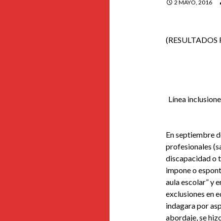
2 MAYO, 2016
(RESULTADOS 
Línea inclusion
En septiembre de
profesionales (s
discapacidad o t
impone o espont
aula escolar” y e
exclusiones en e
indagara por asp
abordaje, se hi