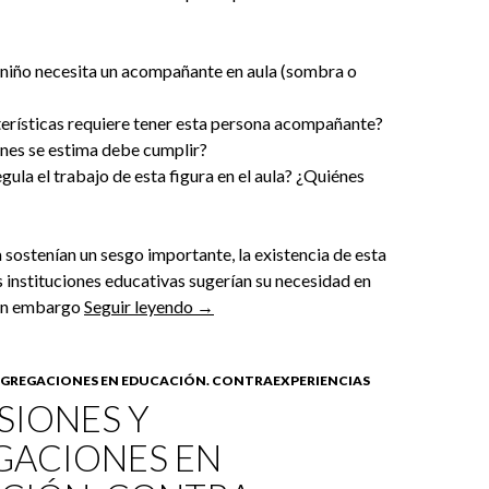
niño necesita un acompañante en aula (sombra o
erísticas requiere tener esta persona acompañante?
nes se estima debe cumplir?
ula el trabajo de esta figura en el aula? ¿Quiénes
 sostenían un sesgo importante, la existencia de esta
 instituciones educativas sugerían su necesidad en
“ACOMPAÑANTE (APOYO O SOMBRA)
sin embargo
Seguir leyendo
→
SEGREGACIONES EN EDUCACIÓN. CONTRAEXPERIENCIAS
SIONES Y
GACIONES EN