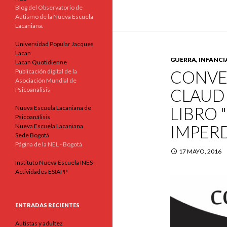
Blog del Observatorio de
Autismo de la Nueva Escuela
Lacaniana.
Universidad Popular Jacques
Lacan
GUERRA, INFANCI
Lacan Quotidienne
CONVE
Publicación digital de la
Asociación Mundial de
CLAUDI
Psicoanálisis
LIBRO 
Nueva Escuela Lacaniana de
Psicoanálisis
IMPER
Nueva Escuela Lacaniana
Sede Bogotá
Página de la NEL - Bogotá
17 MAYO, 2016
Instituto Nueva Escuela INES-
Actividades ESIAPP
ENTRADAS RECIENTES
Autistas y adultez