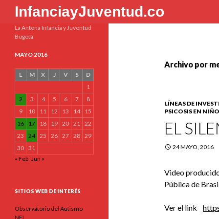
Buscar
InfanciayJuventud.co
La Antena Infancia y Juventud
Bogotá
MAYO 2016
Archivo por m
L
M
X
J
V
S
D
1
2
3
4
5
6
7
8
LÍNEAS DE INVES
9
10
11
12
13
14
15
PSICOSIS EN NIÑ
EL SIL
16
17
18
19
20
21
22
23
24
25
26
27
28
29
24 MAYO, 2016
30
31
« Feb
Jun »
Video producido
Pública de Bras
SITIOS WEB DE INTERÉS
Ver el link
http
Observatorio del Autismo
NEL