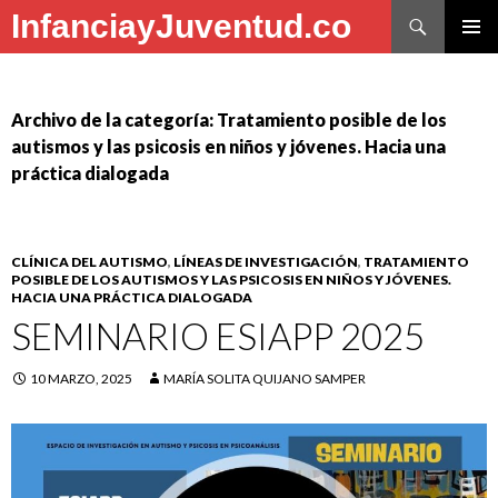
Buscar
InfanciayJuventud.co
SALTAR
MENÚ
AL
PRINCI
CONTENIDO
Archivo de la categoría: Tratamiento posible de los
autismos y las psicosis en niños y jóvenes. Hacia una
práctica dialogada
CLÍNICA DEL AUTISMO
,
LÍNEAS DE INVESTIGACIÓN
,
TRATAMIENTO
POSIBLE DE LOS AUTISMOS Y LAS PSICOSIS EN NIÑOS Y JÓVENES.
HACIA UNA PRÁCTICA DIALOGADA
SEMINARIO ESIAPP 2025
10 MARZO, 2025
MARÍA SOLITA QUIJANO SAMPER