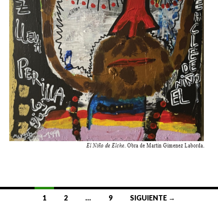
Ir
1
2
…
9
SIGUIENTE →
a