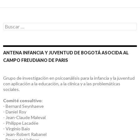
las
entradas
Buscar:
ANTENA INFANCIA Y JUVENTUD DE BOGOTÁ ASOCIDA AL
CAMPO FREUDIANO DE PARIS
Grupo de investigación en psicoanálisis para la infancia y la juventud
con aplicación a la educación, a la clínica y a las problemáticas
sociales.
Comité consultivo
:
- Bernard Seynhaeve
- Daniel Roy
- Jean-Claude Maleval
- Philippe Lacadée
- Virginio Baio
- Jean-Robert Rabanel
- Bruno de Halleux