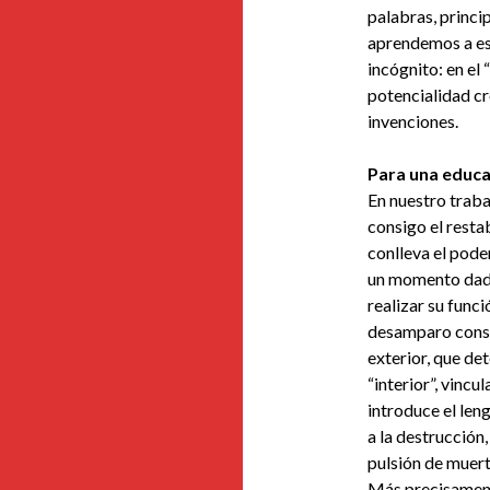
palabras, princip
aprendemos a esc
incógnito: en el 
potencialidad cr
invenciones.
Para una educa
En nuestro trabaj
consigo el resta
conlleva el pode
un momento dado
realizar su funci
desamparo consus
exterior, que de
“interior”, vincu
introduce el len
a la destrucción
pulsión de muerte
Más precisamente