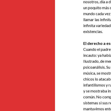
nosotros, día a 
un poquito más d
mundo cada vez m
llamar las infini
infinita varieda
existencias.
El derecho a e
Cuando el padre 
incauto: ya habí
Ilustrado, de me
psicoanálisis. Su
música, se most
chicos lo atacab
infantilismos y 
y se mostraba in
común. No compr
sistemas si sus 
mantuvimos ento