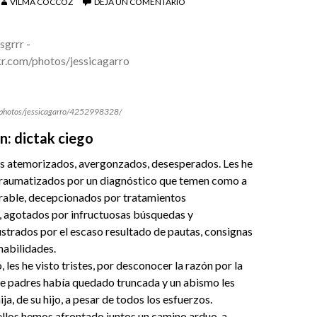
VILMA COCCOZ
DEJA UN COMENTARIO
m/photos/jessicagarro/4252998328/
n: dictak ciego
es atemorizados, avergonzados, desesperados. Les he
 traumatizados por un diagnóstico que temen como a
orable, decepcionados por tratamientos
 agotados por infructuosas búsquedas y
ustrados por el escaso resultado de pautas, consignas
habilidades.
 les he visto tristes, por desconocer la razón por la
de padres había quedado truncada y un abismo les
ja, de su hijo, a pesar de todos los esfuerzos.
llos hemos afrontado juntos un camino arduo, a