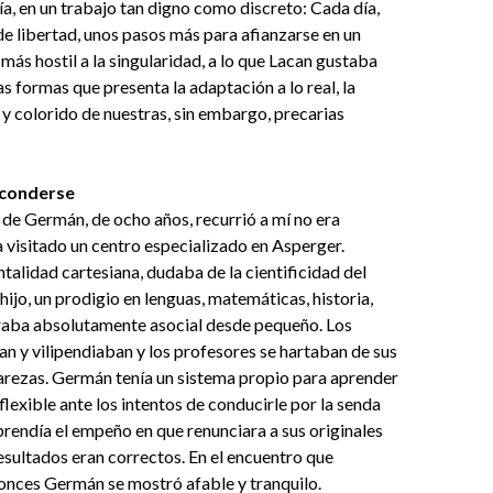
día, en un trabajo tan digno como discreto: Cada día,
e libertad, unos pasos más para afianzarse en un
ás hostil a la singularidad, a lo que Lacan gustaba
tas formas que presenta la adaptación a lo real, la
d y colorido de nuestras, sin embargo, precarias
sconderse
de Germán, de ocho años, recurrió a mí no era
a visitado un centro especializado en Asperger.
ntalidad cartesiana, dudaba de la cientificidad del
 hijo, un prodigio en lenguas, matemáticas, historia,
raba absolutamente asocial desde pequeño. Los
an y vilipendiaban y los profesores se hartaban de sus
rarezas. Germán tenía un sistema propio para aprender
flexible ante los intentos de conducirle por la senda
endía el empeño en que renunciara a sus originales
resultados eran correctos. En el encuentro que
nces Germán se mostró afable y tranquilo.