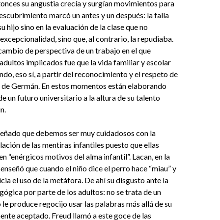
tonces su angustia crecía y surgían movimientos para
escubrimiento marcó un antes y un después: la falla
u hijo sino en la evaluación de la clase que no
xcepcionalidad, sino que, al contrario, la repudiaba.
 cambio de perspectiva de un trabajo en el que
adultos implicados fue que la vida familiar y escolar
do, eso sí, a partir del reconocimiento y el respeto de
ad de Germán. En estos momentos están elaborando
de un futuro universitario a la altura de su talento
n.
señado que debemos ser muy cuidadosos con la
lación de las mentiras infantiles puesto que ellas
en “enérgicos motivos del alma infantil”. Lacan, en la
 enseñó que cuando el niño dice el perro hace “miau” y
icia el uso de la metáfora. De ahí su disgusto ante la
ógica por parte de los adultos: no se trata de un
o le produce regocijo usar las palabras más allá de su
nte aceptado. Freud llamó a este goce de las