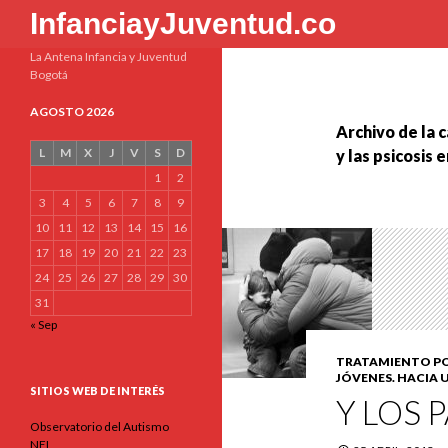
Buscar
InfanciayJuventud.co
La Antena Infancia y Juventud
Bogotá
AGOSTO 2026
Archivo de la 
L
M
X
J
V
S
D
y las psicosis 
1
2
3
4
5
6
7
8
9
10
11
12
13
14
15
16
17
18
19
20
21
22
23
24
25
26
27
28
29
30
31
« Sep
TRATAMIENTO POS
JÓVENES. HACIA
SITIOS WEB DE INTERÉS
Y LOS 
Observatorio del Autismo
NEL