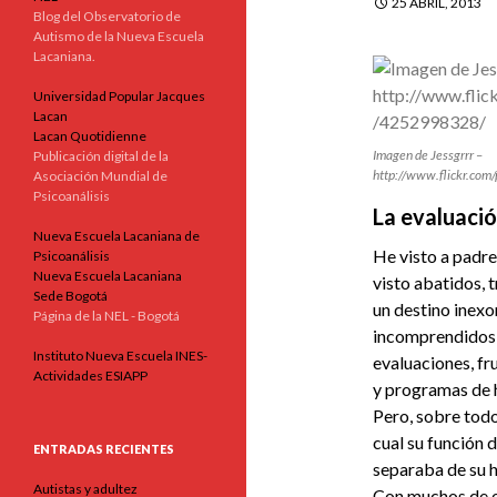
25 ABRIL, 2013
Blog del Observatorio de
Autismo de la Nueva Escuela
Lacaniana.
Universidad Popular Jacques
Lacan
Lacan Quotidienne
Imagen de Jessgrrr –
Publicación digital de la
http://www.flickr.co
Asociación Mundial de
Psicoanálisis
La evaluació
Nueva Escuela Lacaniana de
He visto a padr
Psicoanálisis
Nueva Escuela Lacaniana
visto abatidos,
Sede Bogotá
un destino inex
Página de la NEL - Bogotá
incomprendidos,
Instituto Nueva Escuela INES-
evaluaciones, fr
Actividades ESIAPP
y programas de 
Pero, sobre todo,
cual su función 
ENTRADAS RECIENTES
separaba de su hi
Autistas y adultez
Con muchos de e