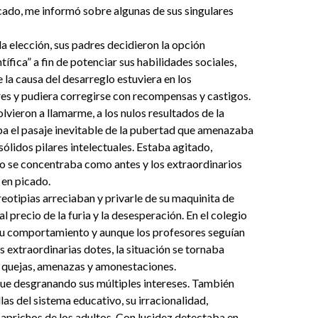
ado, me informó sobre algunas de sus singulares
a elección, sus padres decidieron la opción
tífica” a fin de potenciar sus habilidades sociales,
 la causa del desarreglo estuviera en los
es y pudiera corregirse con recompensas y castigos.
lvieron a llamarme, a los nulos resultados de la
a el pasaje inevitable de la pubertad que amenazaba
sólidos pilares intelectuales. Estaba agitado,
no se concentraba como antes y los extraordinarios
 en picado.
ereotipias arreciaban y privarle de su maquinita de
l precio de la furia y la desesperación. En el colegio
su comportamiento y aunque los profesores seguían
 extraordinarias dotes, la situación se tornaba
n quejas, amenazas y amonestaciones.
fue desgranando sus múltiples intereses. También
las del sistema educativo, su irracionalidad,
aprichos de los adultos. Con lucidez detectaba en