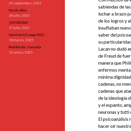
25 septiembre, 2025
sabiendas de las
No sin ellos
luchar a brazo 
28 julio, 2025
de los logros y a
¡NOVEDAD!
insuflaban nuevo
17 julio, 2025
saber del psicoan
Seminario Esiapp 2025
10 marzo, 2025
su particularidad
Red Borde, I Jornada
Lacan no dudó en
12 enero, 2025
de Freud de fuer
manera que Phili
enfermos mentale
mínima dignidad
cadenas, no meno
cadenas que atan
de la ideología 
y el espanto, am
neuronas y tutti 
El psicoanálisis 
hacer oír nuestr