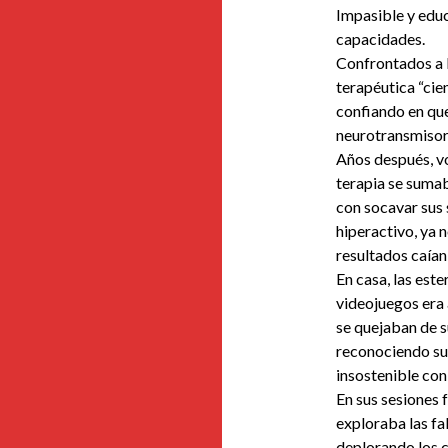
Impasible y educ
capacidades.
Confrontados a l
terapéutica “cien
confiando en que
neurotransmisor
Años después, vo
terapia se sumab
con socavar sus 
hiperactivo, ya 
resultados caían
En casa, las est
videojuegos era a
se quejaban de 
reconociendo sus
insostenible co
En sus sesiones 
exploraba las fal
deplorando los c