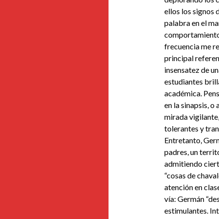
ellos los signos 
palabra en el ma
comportamiento 
frecuencia me re
principal refere
insensatez de una
estudiantes brill
académica. Pensa
en la sinapsis, o
mirada vigilante
tolerantes y tran
Entretanto, Ger
padres, un territ
admitiendo cierta
“cosas de chaval
atención en clas
vía: Germán “de
estimulantes. In