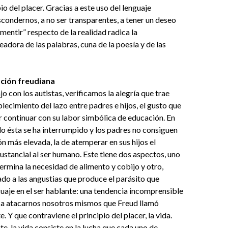
io del placer. Gracias a este uso del lenguaje
ondernos, a no ser transparentes, a tener un deseo
“mentir” respecto de la realidad radica la
eadora de las palabras, cuna de la poesía y de las
ción freudiana
o con los autistas, verificamos la alegría que trae
blecimiento del lazo entre padres e hijos, el gusto que
r continuar con su labor simbólica de educación. En
 ésta se ha interrumpido y los padres no consiguen
ón más elevada, la de atemperar en sus hijos el
tancial al ser humano. Este tiene dos aspectos, uno
termina la necesidad de alimento y cobijo y otro,
lado a las angustias que produce el parásito que
guaje en el ser hablante: una tendencia incomprensible
, a atacarnos nosotros mismos que Freud llamó
. Y que contraviene el principio del placer, la vida.
, la vida consiste en la lucha que cada uno de