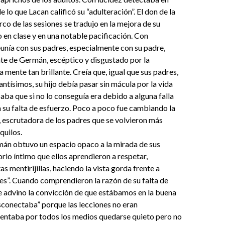
de lo que Lacan calificó su “adulteración”. El don de la
rco de las sesiones se tradujo en la mejora de su
en clase y en una notable pacificación. Con
unía con sus padres, especialmente con su padre,
nte de Germán, escéptico y disgustado por la
 mente tan brillante. Creía que, igual que sus padres,
antísimos, su hijo debía pasar sin mácula por la vida
ba que si no lo conseguía era debido a alguna falla
 a su falta de esfuerzo. Poco a poco fue cambiando la
, escrutadora de los padres que se volvieron más
quilos.
mán obtuvo un espacio opaco a la mirada de sus
orio íntimo que ellos aprendieron a respetar,
s mentirijillas, haciendo la vista gorda frente a
es”. Cuando comprendieron la razón de su falta de
e advino la convicción de que estábamos en la buena
sconectaba” porque las lecciones no eran
tentaba por todos los medios quedarse quieto pero no