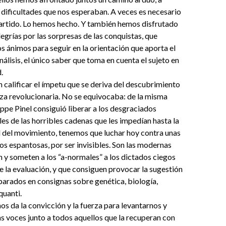
 dificultades que nos esperaban. A veces es necesario
partido. Lo hemos hecho. Y también hemos disfrutado
legrías por las sorpresas de las conquistas, que
s ánimos para seguir en la orientación que aporta el
álisis, el único saber que toma en cuenta el sujeto en
.
 calificar el ímpetu que se deriva del descubrimiento
za revolucionaria. No se equivocaba: de la misma
ppe Pinel consiguió liberar a los desgraciados
s de las horribles cadenas que les impedían hasta la
 del movimiento, tenemos que luchar hoy contra unas
s espantosas, por ser invisibles. Son las modernas
 y someten a los “a-normales” a los dictados ciegos
de la evaluación, y que consiguen provocar la sugestión
parados en consignas sobre genética, biología,
quanti.
nos da la convicción y la fuerza para levantarnos y
as voces junto a todos aquellos que la recuperan con