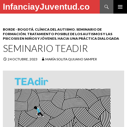
Buscar
InfanciayJuventud.co
SALTAR
MENÚ
AL
PRINCI
CONTENIDO
BORDE - BOGOTÁ
,
CLÍNICA DEL AUTISMO
,
SEMINARIO DE
FORMACIÓN
,
TRATAMIENTO POSIBLE DE LOS AUTISMOS Y LAS
PSICOSIS EN NIÑOS Y JÓVENES. HACIA UNA PRÁCTICA DIALOGADA
SEMINARIO TEADIR
24 OCTUBRE, 2023
MARÍA SOLITA QUIJANO SAMPER