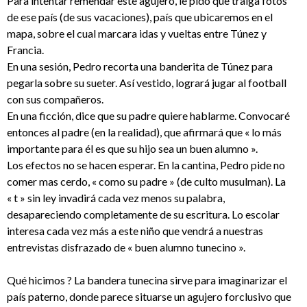
Para intentar remendar este agujero, le pido que traiga fotos
de ese país (de sus vacaciones), país que ubicaremos en el
mapa, sobre el cual marcara idas y vueltas entre Túnez y
Francia.
En una sesión, Pedro recorta una banderita de Túnez para
pegarla sobre su sueter. Así vestido, logrará jugar al football
con sus compañeros.
En una ficción, dice que su padre quiere hablarme. Convocaré
entonces al padre (en la realidad), que afirmará que « lo más
importante para él es que su hijo sea un buen alumno ».
Los efectos no se hacen esperar. En la cantina, Pedro pide no
comer mas cerdo, « como su padre » (de culto musulman). La
« t » sin ley invadirá cada vez menos su palabra,
desapareciendo completamente de su escritura. Lo escolar
interesa cada vez más a este niño que vendrá a nuestras
entrevistas disfrazado de « buen alumno tunecino ».
Qué hicimos ? La bandera tunecina sirve para imaginarizar el
país paterno, donde parece situarse un agujero forclusivo que