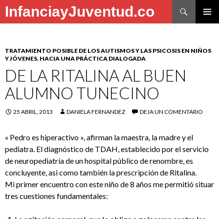
Buscar
InfanciayJuventud.co
SALTAR
MENÚ
AL
PRINCI
CONTENIDO
TRATAMIENTO POSIBLE DE LOS AUTISMOS Y LAS PSICOSIS EN NIÑOS
Y JÓVENES. HACIA UNA PRÁCTICA DIALOGADA
DE LA RITALINA AL BUEN
ALUMNO TUNECINO
25 ABRIL, 2013
DANIELA FERNANDEZ
DEJA UN COMENTARIO
« Pedro es hiperactivo », afirman la maestra, la madre y el
pediatra. El diagnóstico de TDAH, establecido por el servicio
de neuropediatría de un hospital público de renombre, es
concluyente, asi como también la prescripción de Ritalina.
Mi primer encuentro con este niño de 8 años me permitió situar
tres cuestiones fundamentales: