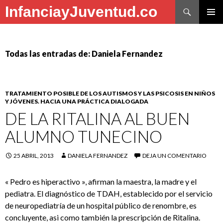
Buscar
InfanciayJuventud.co
SALTAR
MENÚ
AL
PRINCI
CONTENIDO
Todas las entradas de: Daniela Fernandez
TRATAMIENTO POSIBLE DE LOS AUTISMOS Y LAS PSICOSIS EN NIÑOS
Y JÓVENES. HACIA UNA PRÁCTICA DIALOGADA
DE LA RITALINA AL BUEN
ALUMNO TUNECINO
25 ABRIL, 2013
DANIELA FERNANDEZ
DEJA UN COMENTARIO
« Pedro es hiperactivo », afirman la maestra, la madre y el
pediatra. El diagnóstico de TDAH, establecido por el servicio
de neuropediatría de un hospital público de renombre, es
concluyente, asi como también la prescripción de Ritalina.