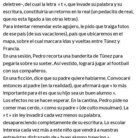
deletree–, del cual la letra « t », que invade su palabra y su
escritura, constituiría un retorno en lo real (un pedacito de real,
que no esta ligado a las otras letras).
Para intentar remendar este agujero, le pido que traiga fotos
de ese país (de sus vacaciones), país que ubicaremos en el
mapa, sobre el cual marcara idas y vueltas entre Túnez y
Francia.
En una sesión, Pedro recorta una banderita de Túnez para
pegarla sobre su sueter. Así vestido, logrará jugar al football
con sus compañeros.
En una ficción, dice que su padre quiere hablarme. Convocaré
entonces al padre (en la realidad), que afirmará que « lo más
importante para él es que su hijo sea un buen alumno ».
Los efectos no se hacen esperar. En la cantina, Pedro pide no
comer mas cerdo, « como su padre » (de culto musulman). La
« t » sin ley invadirá cada vez menos su palabra,
desapareciendo completamente de su escritura. Lo escolar
interesa cada vez más a este niño que vendrá a nuestras
entrevistas disfrazado de « buen alumno tunecino ».