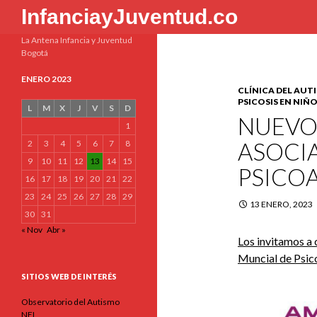
Buscar
InfanciayJuventud.co
La Antena Infancia y Juventud
Bogotá
ENERO 2023
CLÍNICA DEL AUT
PSICOSIS EN NIÑ
L
M
X
J
V
S
D
NUEVO
1
ASOCI
2
3
4
5
6
7
8
9
10
11
12
13
14
15
PSICOA
16
17
18
19
20
21
22
23
24
25
26
27
28
29
13 ENERO, 2023
30
31
« Nov
Abr »
Los invitamos a 
Muncial de Psico
SITIOS WEB DE INTERÉS
Observatorio del Autismo
NEL