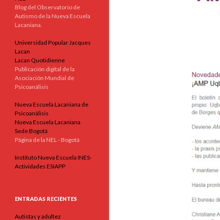
Blog del Observatorio de
Autismo de la Nueva Escuela
Lacaniana.
Universidad Popular Jacques
Lacan
Lacan Quotidienne
Publicación digital de la
Asociación Mundial de
Psicoanálisis
Nueva Escuela Lacaniana de
Psicoanálisis
Nueva Escuela Lacaniana
Sede Bogotá
Página de la NEL - Bogotá
Instituto Nueva Escuela INES-
Actividades ESIAPP
ENTRADAS RECIENTES
Autistas y adultez