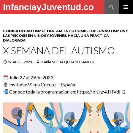
Buscar
InfanciayJuventud.co
SALTAR
MENÚ
AL
PRINCI
CONTENIDO
CLÍNICA DEL AUTISMO
,
TRATAMIENTO POSIBLE DE LOS AUTISMOS Y
LAS PSICOSIS EN NIÑOS Y JÓVENES. HACIA UNA PRÁCTICA
DIALOGADA
X SEMANA DEL AUTISMO
26 ABRIL, 2023
MARÍA SOLITA QUIJANO SAMPER
Julio 27 al 29 de 2023
Invitada: Vilma Coccoz – España
Conoce toda la programación en:
https://bit.ly/41HVdH2