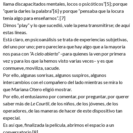
llama discapacitados mentales, locos o psicóticos”[5]; porque
“quería darles la palabra”[6] y porque “pensaba que la locura
tenía algo para enseñarnos”. [7]
Dimos “play” y lo que sucedió, vale la pena transmitirse; de aquí
estas líneas.
Está claro, en psicoanálisis se trata de experiencias subjetivas,
del uno por uno; pero pareciera que hay algo que a la mayoría
nos pasa con
“A cielo abierto”
–para quienes la ven por primera
vez y para los que la hemos visto varias veces– y es que
conmueve, moviliza, sacude.
Por ello, algunas sonrisas, algunos suspiros, algunos
intercambios con el compañero del lado mientras se mira lo
que Mariana Otero eligió mostrar.
Por ello, el entusiasmo por comentar, por preguntar, por querer
saber más de
Le Courtil
, de los niños, de los jóvenes, de los
operadores, de las maneras de hacer de este dispositivo tan
especial.
Es así que, finalizada la película, abrimos el espacio a un
conversatorio.[8]