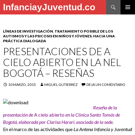
Buscar
InfanciayJuventud.co
SALTAR
MENÚ
AL
PRINCI
CONTENIDO
LÍNEAS DE INVESTIGACIÓN
,
TRATAMIENTO POSIBLE DE LOS
AUTISMOS Y LAS PSICOSIS EN NIÑOS Y JÓVENES. HACIA UNA
PRÁCTICA DIALOGADA
PRESENTACIONES DE A
CIELO ABIERTO EN LA NEL
BOGOTÁ – RESEÑAS
10 MARZO, 2015
MIGUEL GUTIERREZ
DEJA UN COMENTARIO
Reseña de la
presentación de
A cielo abierto
en la Clínica Santo Tomás de
Bogotá, elaborada por Clarisa Harari, asociada de la sede.
En el marco de las actividades que
La Antena Infancia y Juventud