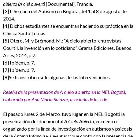
abierto (A ciel ouvert)
[Documental]. Francia.
[3] II Semana del Autismo en Bogotá, del 1 al 8 de agosto de
2014.
[4] Dichos estudiantes se encuentran haciendo su práctica en la
Clínica Santo Tomás.
[5] Otero, M. y Brémond, M.: “A cielo abierto, entrevistas:
Courtil, la invención en lo cotidiano”, Grama Ediciones, Buenos
Aires, 2014, p.7.
[6] Ibídem, p. 7.
[7] Ibídem, p. 7.
[8]Se transcriben sólo algunas de las intervenciones.
Reseña de la presentación de
A cielo abierto
en la NEL Bogotá,
elaborada por Ana María Salazar, asociada de la sede.
El pasado lunes 2 de Marzo tuvo lugar en la NEL Bogotá la
presentación del documental
A Cielo Abierto
, encuentro
organizado por la línea de investigación en autismos y psicosis
de la
Antena Infancia y Juventud
y que contó con la presencia de