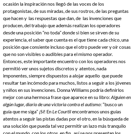
ocasión la inspiración nos llegó de las voces de los
protagonistas, de sus miradas, de sus rostros, de las preguntas
que hacen y las respuestas que dan, de las invenciones que
producen, del trabajo que además realizan los operadores
desde una posición “no toda” donde si bien se sirven de su
experiencia, el saber que cuenta es el que tiene cada chico, una
posición que consiente incluso que el otro puede ver y oír cosas
que no son visibles o audibles para el mismo operador.
Entonces, este importante encuentro con los operadores nos
permitió ver unos sujetos discretos y atentos, nada
imponentes, siempre dispuestos a alojar aquello que puede
resultar tan incómodo para muchos, listos a seguir a los jóvenes
y niños en sus invenciones. Donna Williams podría definirlos
mejor con una hermosa frase que aparece en su libro:
Alguien en
algún lugar, diario de una victoria contra el autismo
: “busco un
guía que me siga” ¡Sí! En
Le Courtil
encontramos unos guías
atentos a seguir las pistas dadas por el otro, en la búsqueda de
una solución que pueda tal vez permitir un lazo más tranquilo
con el mundo, con los otros, en fin, así se nos presentan los