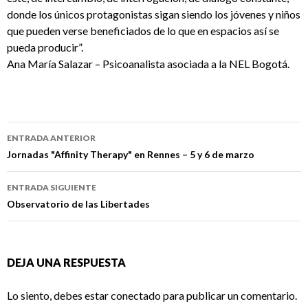
donde los únicos protagonistas sigan siendo los jóvenes y niños
que pueden verse beneficiados de lo que en espacios así se
pueda producir”.
Ana María Salazar – Psicoanalista asociada a la NEL Bogotá.
Navegación
ENTRADA ANTERIOR
de
Jornadas "Affinity Therapy" en Rennes – 5 y 6 de marzo
entradas
ENTRADA SIGUIENTE
Observatorio de las Libertades
DEJA UNA RESPUESTA
Lo siento, debes estar
conectado
para publicar un comentario.