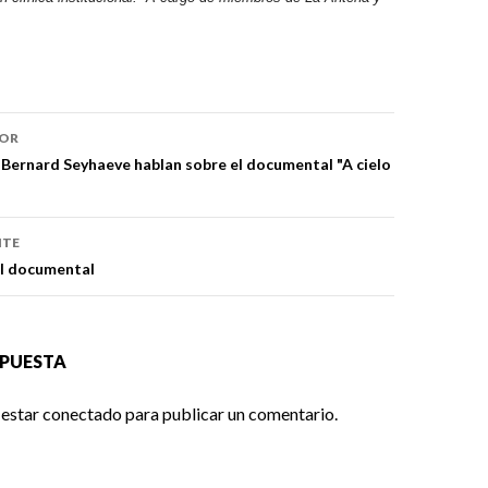
ón
IOR
Bernard Seyhaeve hablan sobre el documental "A cielo
NTE
 el documental
SPUESTA
 estar
conectado
para publicar un comentario.