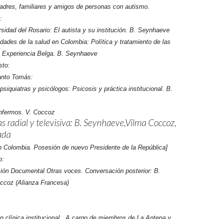
padres, familiares y amigos de personas con autismo.
:
sidad del Rosario: El autista y su institución. B. Seynhaeve
dades de la salud en Colombia: Política y tratamiento de las
 Experiencia Belga. B. Seynhaeve
sto:
anto Tomás:
siquiatras y psicólogos: Psicosis y práctica institucional. B.
nfermos. V. Coccoz
as radial y televisiva: B. Seynhaeve,Vilma Coccoz,
ada
n Colombia. Posesión de nuevo Presidente de la República]
o:
ón Documental Otras voces. Conversación posterior: B.
ccoz (Alianza Francesa)
n clínica institucional. A cargo de miembros de La Antena y