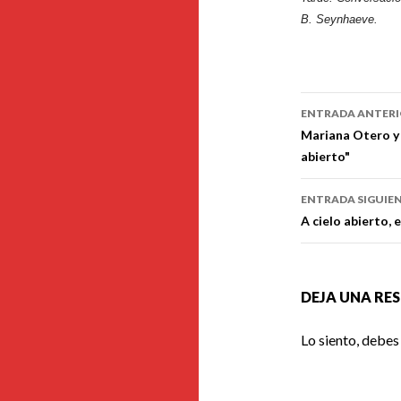
B. Seynhaeve.
Navegaci
ENTRADA ANTER
de
Mariana Otero y 
abierto"
entradas
ENTRADA SIGUIE
A cielo abierto,
DEJA UNA RE
Lo siento, debes