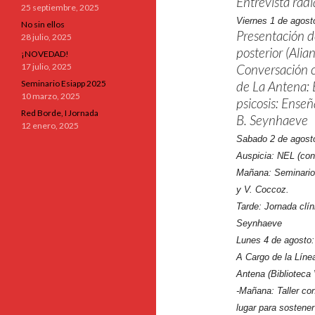
Entrevista rad
25 septiembre, 2025
Viernes 1 de agost
No sin ellos
Presentación de
28 julio, 2025
posterior (Alia
¡NOVEDAD!
17 julio, 2025
Conversación c
Seminario Esiapp 2025
de La Antena: E
10 marzo, 2025
psicosis: Enseñ
Red Borde, I Jornada
B. Seynhaeve
12 enero, 2025
Sabado 2 de agost
Auspicia: NEL (co
Mañana: Seminario 
y V. Coccoz.
Tarde: Jornada clí
Seynhaeve
Lunes 4 de agosto:
A Cargo de la Líne
Antena (Biblioteca 
-Mañana: Taller con
lugar para sostener