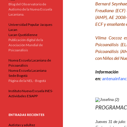
Bernard Seynhaev
Blog del Observatorio de
Autismo de la Nueva Escuela
Freudiana (ECF) 
Lacaniana.
(AMP), AE 2008-2
ECF y enseñante en
Universidad Popular Jacques
Lacan
Lacan Quotidienne
Vilma Coccoz es
Publicación digital de la
Psicoanálisis (E
Asociación Mundial de
Psicoanálisis
Psicoanálisis (A
con Niños del Nue
Nueva Escuela Lacaniana de
Psicoanálisis
Nueva Escuela Lacaniana
Inform
Sede Bogotá
en:
antenainfan
Página de la NEL - Bogotá
Instituto Nueva Escuela INES-
Actividades ESIAPP
PROGRAMAC
ENTRADAS RECIENTES
Jueves 31 de julio
Autistas y adultez