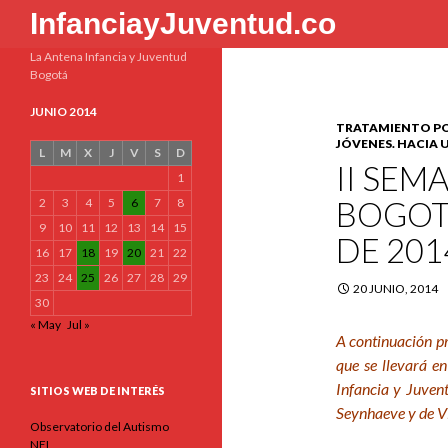
Buscar
InfanciayJuventud.co
La Antena Infancia y Juventud
Bogotá
JUNIO 2014
TRATAMIENTO POS
JÓVENES. HACIA
L
M
X
J
V
S
D
II SEM
1
BOGOTÁ
2
3
4
5
6
7
8
9
10
11
12
13
14
15
DE 201
16
17
18
19
20
21
22
23
24
25
26
27
28
29
20 JUNIO, 2014
30
« May
Jul »
A continuación p
que se llevará e
Infancia y Juven
SITIOS WEB DE INTERÉS
Seynhaeve y de 
Observatorio del Autismo
NEL