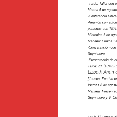
-Tarde: Taller con 
Martes 5 de agosto
-Conferencia Univer
-Reunión con autori
personas con TEA.
Miercoles 6 de ago
Mañana:
Clínica S
-Conversación con p
Seynhaeve
-Presentación de e
Entrevist
Tarde:
Lizbeth Ahum
[Jueves: Festivo e
Viernes 8 de agost
Mañana: Presentaci
Seynhaeve y V. Co
Tarde: Conversació