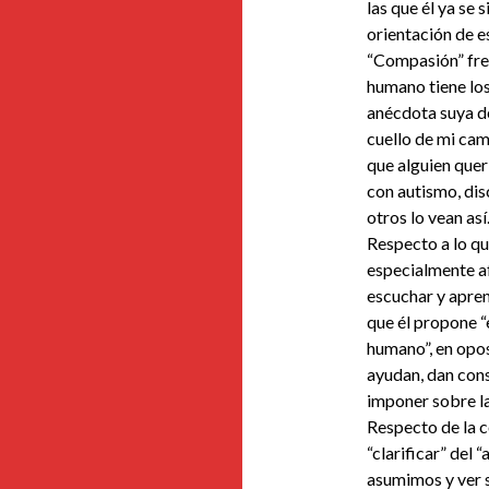
las que él ya se 
orientación de es
“Compasión” fren
humano tiene lo
anécdota suya de
cuello de mi cam
que alguien querí
con autismo, di
otros lo vean así
Respecto a lo qu
especialmente af
escuchar y apren
que él propone “
humano”, en opos
ayudan, dan cons
imponer sobre la
Respecto de la c
“clarificar” del “
asumimos y ver s