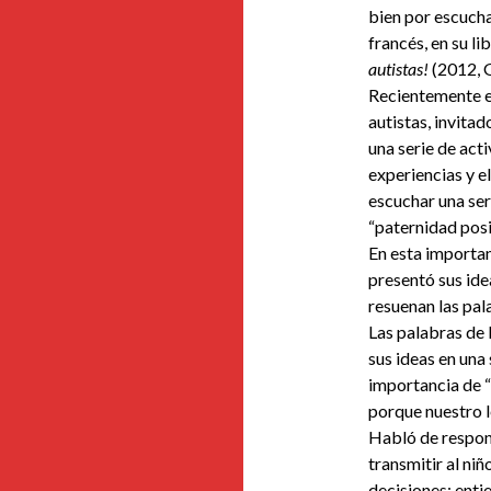
bien por escucha
francés, en su li
autistas!
(2012, 
Recientemente e
autistas, invitad
una serie de act
experiencias y e
escuchar una ser
“paternidad posi
En esta importan
presentó sus idea
resuenan las pa
Las palabras de
sus ideas en una 
importancia de “
porque nuestro l
Habló de respons
transmitir al niñ
decisiones; entie