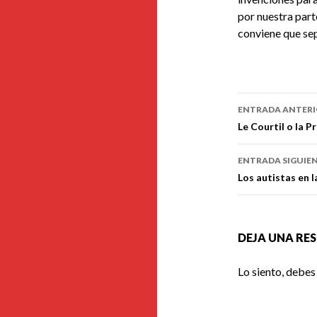
por nuestra part
conviene que s
Navegaci
ENTRADA ANTER
de
Le Courtil o la P
entradas
ENTRADA SIGUIE
Los autistas en l
DEJA UNA RE
Lo siento, debes