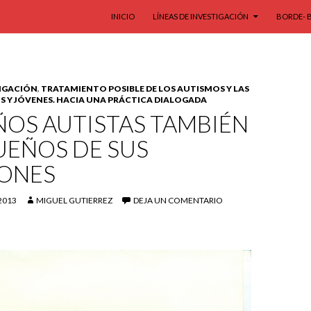
SALTAR AL CONTENIDO
INICIO
LÍNEAS DE INVESTIGACIÓN
BORDE- 
TIGACIÓN
,
TRATAMIENTO POSIBLE DE LOS AUTISMOS Y LAS
OS Y JÓVENES. HACIA UNA PRÁCTICA DIALOGADA
ÑOS AUTISTAS TAMBIÉN
UEÑOS DE SUS
IONES
2013
MIGUEL GUTIERREZ
DEJA UN COMENTARIO