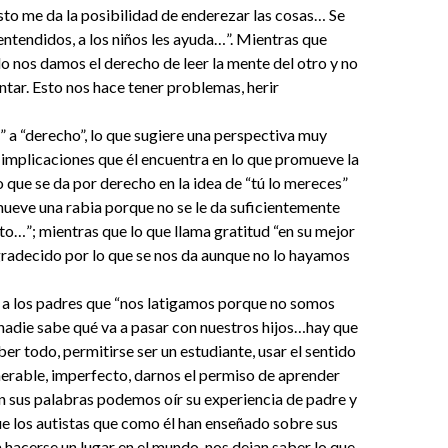
to me da la posibilidad de enderezar las cosas… Se
entendidos, a los niños les ayuda…”. Mientras que
o nos damos el derecho de leer la mente del otro y no
tar. Esto nos hace tener problemas, herir
 a “derecho”, lo que sugiere una perspectiva muy
s implicaciones que él encuentra en lo que promueve la
o que se da por derecho en la idea de “tú lo mereces”
mueve una rabia porque no se le da suficientemente
o…”; mientras que lo que llama gratitud “en su mejor
gradecido por lo que se nos da aunque no lo hayamos
 a los padres que “nos latigamos porque no somos
nadie sabe qué va a pasar con nuestros hijos…hay que
ber todo, permitirse ser un estudiante, usar el sentido
erable, imperfecto, darnos el permiso de aprender
n sus palabras podemos oír su experiencia de padre y
ue los autistas que como él han enseñado sobre sus
 hacerse un lugar en el mundo, nos dejan saber lo que