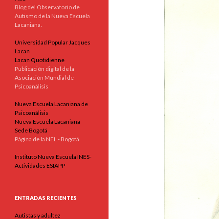
Blog del Observatorio de
Autismo de la Nueva Escuela
Lacaniana.
Universidad Popular Jacques
Lacan
Lacan Quotidienne
Publicación digital de la
Asociación Mundial de
Psicoanálisis
Nueva Escuela Lacaniana de
Psicoanálisis
Nueva Escuela Lacaniana
Sede Bogotá
Página de la NEL - Bogotá
Instituto Nueva Escuela INES-
Actividades ESIAPP
ENTRADAS RECIENTES
Autistas y adultez