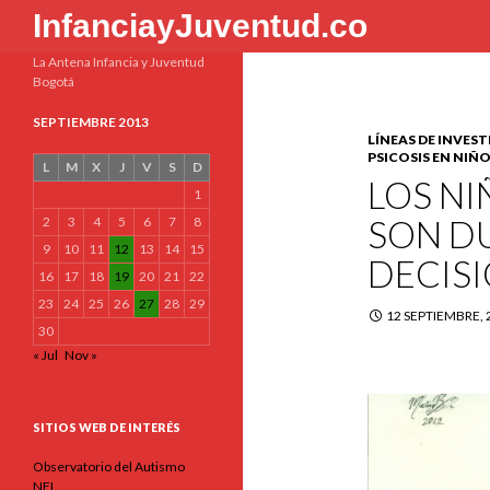
Buscar
InfanciayJuventud.co
La Antena Infancia y Juventud
Bogotá
SEPTIEMBRE 2013
LÍNEAS DE INVES
PSICOSIS EN NIÑ
L
M
X
J
V
S
D
LOS NI
1
SON D
2
3
4
5
6
7
8
9
10
11
12
13
14
15
DECIS
16
17
18
19
20
21
22
23
24
25
26
27
28
29
12 SEPTIEMBRE, 
30
« Jul
Nov »
SITIOS WEB DE INTERÉS
Observatorio del Autismo
NEL