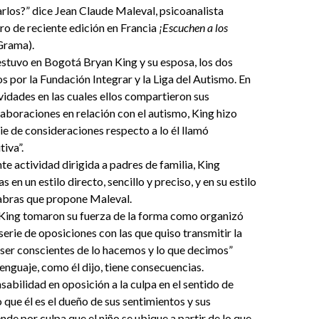
rlos?” dice Jean Claude Maleval, psicoanalista
bro de reciente edición en Francia
¡Escuchen a los
Grama).
stuvo en Bogotá Bryan King y su esposa, los dos
os por la Fundación Integrar y la Liga del Autismo. En
ividades en las cuales ellos compartieron sus
laboraciones en relación con el autismo, King hizo
ie de consideraciones respecto a lo él llamó
tiva”.
te actividad dirigida a padres de familia, King
s en un estilo directo, sencillo y preciso, y en su estilo
labras que propone Maleval.
 King tomaron su fuerza de la forma como organizó
serie de oposiciones con las que quiso transmitir la
ser conscientes de lo hacemos y lo que decimos”
enguaje, como él dijo, tiene consecuencias.
abilidad en oposición a la culpa en el sentido de
o que él es el dueño de sus sentimientos y sus
nde por culpa que el niño se ubique a partir de lo que