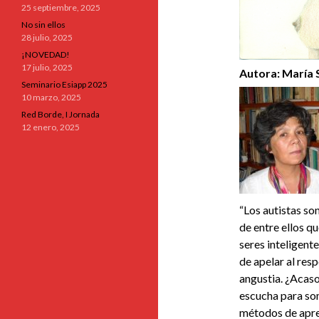
25 septiembre, 2025
No sin ellos
28 julio, 2025
¡NOVEDAD!
17 julio, 2025
Autora:
María S
Seminario Esiapp 2025
10 marzo, 2025
Red Borde, I Jornada
12 enero, 2025
“Los autistas so
de entre ellos q
seres inteligent
de apelar al res
angustia. ¿Acaso
escucha para som
métodos de apre