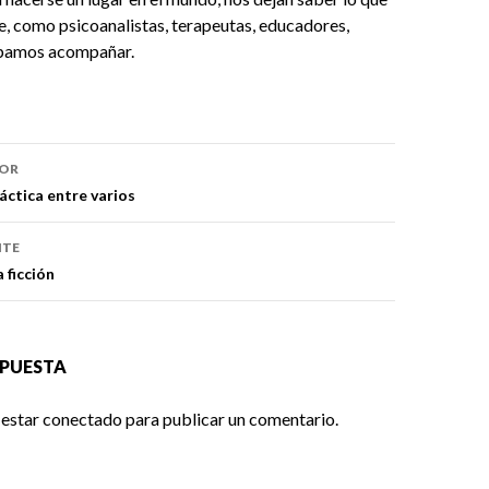
e, como psicoanalistas, terapeutas, educadores,
epamos acompañar.
ón
IOR
ráctica entre varios
NTE
a ficción
SPUESTA
 estar
conectado
para publicar un comentario.