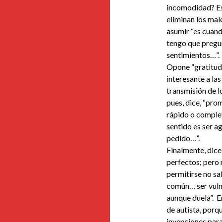
incomodidad? Es
eliminan los mal
asumir “es cuand
tengo que pregun
sentimientos…”.
Opone “gratitud”
interesante a la
transmisión de l
pues, dice, “pro
rápido o complet
sentido es ser a
pedido…”.
Finalmente, dice
perfectos; pero 
permitirse no sa
común… ser vuln
aunque duela”. E
de autista, porq
invenciones para