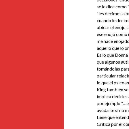
se le dice como 
“les decimos a 
cuando le decimo
ubicar el enojo 
ese enojo como u
me hace enojado.
aquello que lo or
Es lo que Donna 
que algunos autis
tomándolas para s
particular relaci
lo que el psicoan
King también se 
implica decirles 
por ejemplo “…e
ayudarte si no m
tiene que entend
Crítica por el co