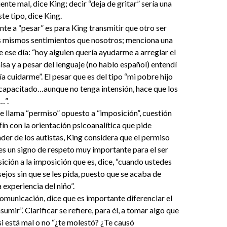
siente mal, dice King; decir “deja de gritar” sería una
te tipo, dice King.
te a “pesar” es para King transmitir que otro ser
s mismos sentimientos que nosotros; menciona una
 ese día: “hoy alguien quería ayudarme a arreglar el
isa y a pesar del lenguaje (no hablo español) entendí
a cuidarme”. El pesar que es del tipo “mi pobre hijo
scapacitado…aunque no tenga intensión, hace que los
…”.
e llama “permiso” opuesto a “imposición”, cuestión
ín con la orientación psicoanalítica que pide
der de los autistas, King considera que el permiso
es un signo de respeto muy importante para el ser
ición a la imposición que es, dice, “cuando ustedes
ejos sin que se les pida, puesto que se acaba de
 experiencia del niño”.
omunicación, dice que es importante diferenciar el
asumir”. Clarificar se refiere, para él, a tomar algo que
i está mal o no “¿te molestó? ¿Te causó