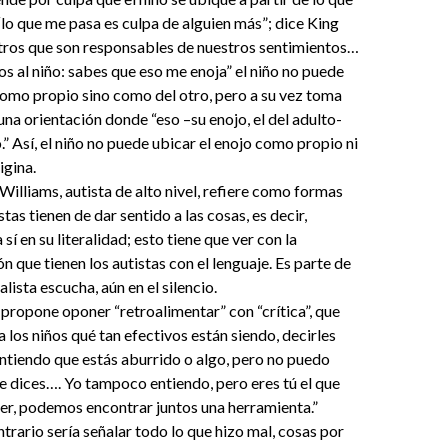
“lo que me pasa es culpa de alguien más”; dice King
otros que son responsables de nuestros sentimientos…
s al niño: sabes que eso me enoja” el niño no puede
como propio sino como del otro, pero a su vez toma
na orientación donde “eso –su enojo, el del adulto-
” Así, el niño no puede ubicar el enojo como propio ni
igina.
Williams, autista de alto nivel, refiere como formas
tas tienen de dar sentido a las cosas, es decir,
í en su literalidad; esto tiene que ver con la
ón que tienen los autistas con el lenguaje. Es parte de
alista escucha, aún en el silencio.
propone oponer “retroalimentar” con “crítica”, que
a los niños qué tan efectivos están siendo, decirles
ntiendo que estás aburrido o algo, pero no puedo
e dices…. Yo tampoco entiendo, pero eres tú el que
er, podemos encontrar juntos una herramienta.”
ntrario sería señalar todo lo que hizo mal, cosas por