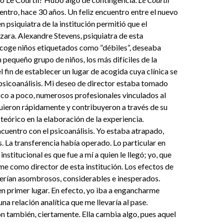
entro, hace 30 años. Un feliz encuentro entre el nuevo
en psiquiatra de la institución permitió que el
ara. Alexandre Stevens, psiquiatra de esta
acoge niños etiquetados como “débiles”, deseaba
 pequeño grupo de niños, los más difíciles de la
el fin de establecer un lugar de acogida cuya clínica se
 psicoanálisis. Mi deseo de director estaba tomado
oco a poco, numerosos profesionales vinculados al
guieron rápidamente y contribuyeron a través de su
 teórico en la elaboración de la experiencia.
encuentro con el psicoanálisis. Yo estaba atrapado,
s. La transferencia había operado. Lo particular en
institucional es que fue a mí a quien le llegó; yo, que
me como director de esta institución. Los efectos de
serían asombrosos, considerables e inesperados.
n primer lugar. En efecto, yo iba a engancharme
na relación analítica que me llevaría al pase.
ión también, ciertamente. Ella cambia algo, pues aquel