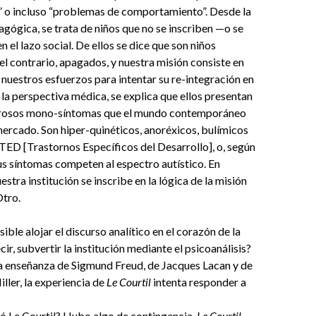
” o incluso “problemas de comportamiento”. Desde la
gógica, se trata de niños que no se inscriben —o se
 el lazo social. De ellos se dice que son niños
 el contrario, apagados, y nuestra misión consiste en
nuestros esfuerzos para intentar su re-integración en
 la perspectiva médica, se explica que ellos presentan
erosos mono-síntomas que el mundo contemporáneo
mercado. Son hiper-quinéticos, anoréxicos, bulímicos
TED [Trastornos Específicos del Desarrollo], o, según
s síntomas competen al espectro autístico. En
stra institución se inscribe en la lógica de la misión
Otro.
ible alojar el discurso analítico en el corazón de la
ecir, subvertir la institución mediante el psicoanálisis?
la enseñanza de Sigmund Freud, de Jacques Lacan y de
ller, la experiencia de
Le Courtil
intenta responder a
ó Le Courtil? Hubo algo de contingencia.
Le Courtil