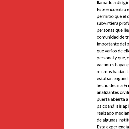
llamado a dirigir
Este encuentro e
permitió que el d
subvirtiera pro
personas que ll
comunidad de tr
importante del pe
que varios de el
personal y que, 
vacantes hayan p
mismos hacían la
estaban engancha
hecho decir a Ér
analizantes civi
puerta abierta 
psicoanálisis ap
realzado mediant
de algunas insti
Esta experienci