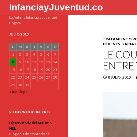
Buscar
InfanciayJuventud.co
La Antena Infancia y Juventud
Bogotá
JULIO 2013
TRATAMIENTO POS
JÓVENES. HACIA
L
M
X
J
V
S
D
LE COU
1
2
3
4
5
6
7
ENTRE 
8
9
10
11
12
13
14
15
16
17
18
19
20
21
22
23
24
25
26
27
28
8 JULIO, 2013
29
30
31
« Jun
Sep »
SITIOS WEB DE INTERÉS
Observatorio del Autismo
NEL
Blog del Observatorio de