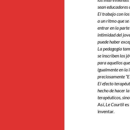
sean educadores o
El trabajo con lo
a un ritmo que se
entrar en la part
intimidad del jove
puede haber exce
La pedagogía tam
se inscriben los j
para aquellos que
igualmente en la 
preciosamente “El
El efecto terapéu
hecho de hacer la
terapéuticos, sino
Así,
Le Courtil
es 
inventar.