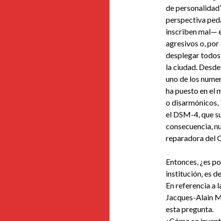
de personalidad
perspectiva peda
inscriben mal— en
agresivos o, por
desplegar todos 
la ciudad. Desde
uno de los num
ha puesto en el 
o disarmónicos, 
el DSM-4, que su
consecuencia, nue
reparadora del 
Entonces, ¿es pos
institución, es d
En referencia a 
Jacques-Alain Mi
esta pregunta.
¿Cómo se invent