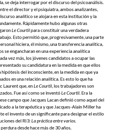
la, se deja interrogar por el discurso del psicoanálisis.
ntre el director y el psiquiatra, ambos analizantes,
iscurso analítico se alojara en esta institución y la
fundamente. Rápidamente hubo algunas otras
egaron
Le Courtil
para constituir una verdadera
abajo. Esto permitió que, progresivamente, una parte
rsonal hiciera, él mismo, una transferencia analítica,
los se engancharan en una experiencia analítica
cada vez más, los jóvenes candidatos a ocupar las
resentado su candidatura en la medida en que ellos
 hipótesis del inconsciente, en la medida en que ya
dos en una relación analítica. Es esto lo que ha
ic Laurent que, en
Le Courtil
, los trabajadores son
lizados. Fue así como se inventó
Le Courtil
. Era la
a ese campo que Jacques Lacan definió como aquel del
licado a la terapéutica y que Jacques-Alain Miller ha
e el invento de un significante para designar el estilo
tuciones del RI3:
La práctica entre varios
.
a perdura desde hace más de 30 años.