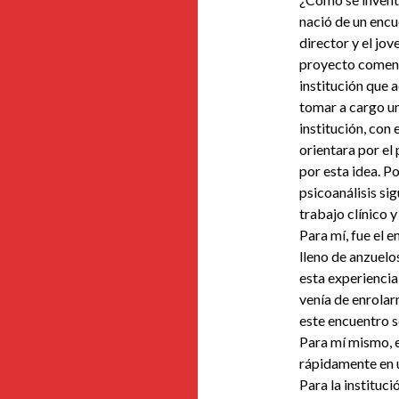
nació de un encu
director y el jov
proyecto comenz
institución que 
tomar a cargo un
institución, con 
orientara por el
por esta idea. P
psicoanálisis si
trabajo clínico y
Para mí, fue el 
lleno de anzuelo
esta experiencia 
venía de enrolar
este encuentro 
Para mí mismo, e
rápidamente en u
Para la instituc