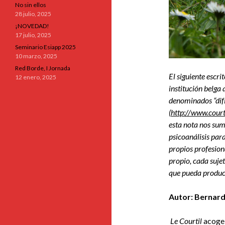
No sin ellos
28 julio, 2025
¡NOVEDAD!
17 julio, 2025
Seminario Esiapp 2025
10 marzo, 2025
Red Borde, I Jornada
El siguiente escr
12 enero, 2025
institución belga
denominados “difí
(
http://www.courti
esta nota nos sum
psicoanálisis par
propios profesiona
propio, cada suje
que pueda produci
Autor: Bernar
Le
Courtil
acoge 