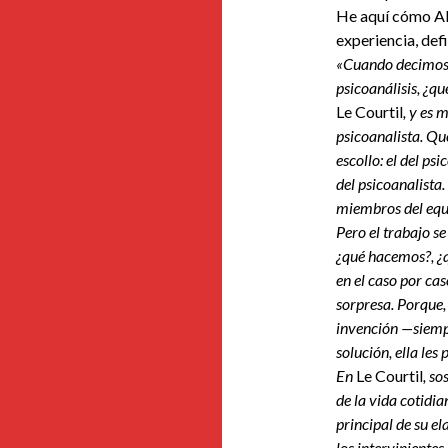
He aquí cómo Ale
experiencia, defi
«Cuando decimo
psicoanálisis, ¿q
Le Courtil
, y es 
psicoanalista. Qu
escollo: el del psi
del psicoanalista.
miembros del equi
Pero el trabajo se
¿qué hacemos?, ¿q
en el caso por cas
sorpresa. Porque, 
invención —siempr
solución, ella les
En
Le Courtil
, so
de la vida cotidia
principal de su el
los intervinientes