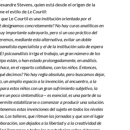
xandre Stevens, quien está desde el origen de la
ne el estilo de
Le Courtil
:
s que
Le Courtil
es una institución orientada por el
ué designamos concretamente? No hay curas analíticas en
muy importante subrayarlo, pero sí un uso práctico del
eremos, mediante esta alternativa, evitar un doble
coanalista especialista y el de la institución sala de espera
 El psicoanálisis irriga el trabajo, un gran número de los
po están, o han estado prolongadamente, en análisis.
 hace, en el reparto cotidiano, con los niños. Entonces,
ué decimos? No hay regla absoluta, pero buscamos dejar,
o, un amplio espacio a la invención, al encuentro, a la
para estos niños con un gran sufrimiento subjetivo, la
e un poco sintomática— es esencial, es una parte de su
 permite estabilizarse o comenzar a producir una solución.
stenemos estas invenciones del sujeto en todos los niveles
na. Los talleres, que ritman las jornadas y que son el lugar
aboración, son dejados a la libertad y a la creatividad de
 (así llamamos a todos los que trabajan sobre el terreno,