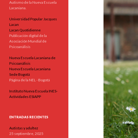
Autismo de la Nueva Escuela
Lacaniana.
Universidad Popular Jacques
Lacan
Lacan Quotidienne
Publicación digital de la
Asociación Mundial de
Psicoanálisis
Nueva Escuela Lacaniana de
Psicoanálisis
Nueva Escuela Lacaniana
Sede Bogotá
Página de la NEL - Bogotá
Instituto Nueva Escuela INES-
Actividades ESIAPP
ENTRADAS RECIENTES
Autistas y adultez
25 septiembre, 2025