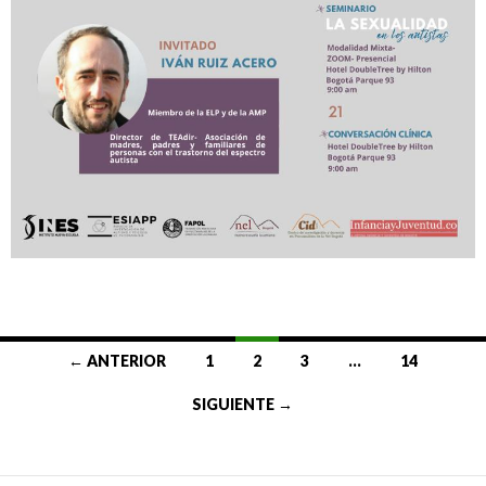
Ir
← ANTERIOR
1
2
3
…
14
a
SIGUIENTE →
las
entradas