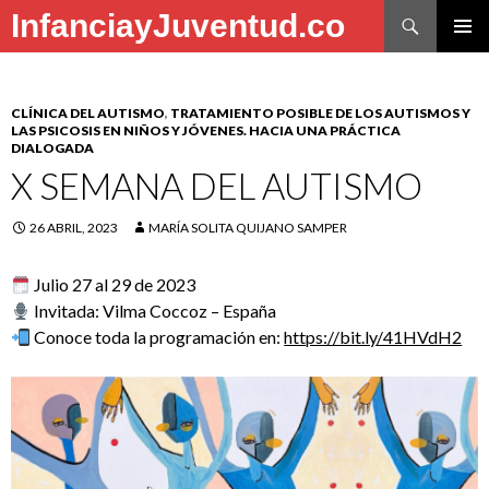
Buscar
InfanciayJuventud.co
SALTAR
MENÚ
AL
PRINCI
CONTENIDO
CLÍNICA DEL AUTISMO
,
TRATAMIENTO POSIBLE DE LOS AUTISMOS Y
LAS PSICOSIS EN NIÑOS Y JÓVENES. HACIA UNA PRÁCTICA
DIALOGADA
X SEMANA DEL AUTISMO
26 ABRIL, 2023
MARÍA SOLITA QUIJANO SAMPER
Julio 27 al 29 de 2023
Invitada: Vilma Coccoz – España
Conoce toda la programación en:
https://bit.ly/41HVdH2