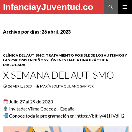
Buscar
InfanciayJuventud.co
SALTAR
MENÚ
AL
PRINCI
CONTENIDO
Archivo por días: 26 abril, 2023
CLÍNICA DEL AUTISMO
,
TRATAMIENTO POSIBLE DE LOS AUTISMOS Y
LAS PSICOSIS EN NIÑOS Y JÓVENES. HACIA UNA PRÁCTICA
DIALOGADA
X SEMANA DEL AUTISMO
26 ABRIL, 2023
MARÍA SOLITA QUIJANO SAMPER
Julio 27 al 29 de 2023
Invitada: Vilma Coccoz – España
Conoce toda la programación en:
https://bit.ly/41HVdH2