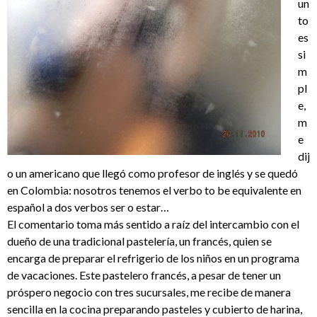
un
to
es
si
m
pl
e,
m
e
dij
o un americano que llegó como profesor de inglés y se quedó
en Colombia: nosotros tenemos el verbo to be equivalente en
español a dos verbos ser o estar…
El comentario toma más sentido a raíz del intercambio con el
dueño de una tradicional pastelería, un francés, quien se
encarga de preparar el refrigerio de los niños en un programa
de vacaciones. Este pastelero francés, a pesar de tener un
próspero negocio con tres sucursales, me recibe de manera
sencilla en la cocina preparando pasteles y cubierto de harina,