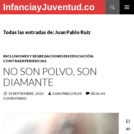
Buscar
InfanciayJuventud.co
SALTAR
MENÚ
AL
PRINCI
CONTENIDO
Todas las entradas de: Juan Pablo Ruiz
INCLUSIONES Y SEGREGACIONES EN EDUCACIÓN.
CONTRAEXPERIENCIAS
NO SON POLVO, SON
DIAMANTE
19 SEPTIEMBRE, 2013
JUAN PABLO RUIZ
DEJA UN
COMENTARIO
El
as