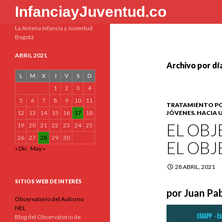
Buscar
InfanciayJuventud.co
La Antena Infancia y Juventud
Bogotá
ABRIL 2021
Archivo por día
L
M
X
J
V
S
D
1
2
3
4
5
6
7
8
9
10
11
TRATAMIENTO POS
12
13
14
15
16
17
18
JÓVENES. HACIA
EL OBJ
19
20
21
22
23
24
25
26
27
28
29
30
EL OBJ
« Dic
May »
28 ABRIL, 2021
SITIOS WEB DE INTERÉS
por Juan Pab
Observatorio del Autismo
NEL
Blog del Observatorio de