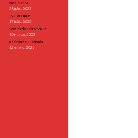
No sin ellos
28 julio, 2025
¡NOVEDAD!
17 julio, 2025
Seminario Esiapp 2025
10 marzo, 2025
Red Borde, I Jornada
12 enero, 2025