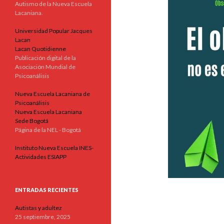
Autismo de la Nueva Escuela
Lacaniana.
Universidad Popular Jacques
Lacan
Lacan Quotidienne
Publicación digital de la
Asociación Mundial de
Psicoanálisis
Nueva Escuela Lacaniana de
Psicoanálisis
Nueva Escuela Lacaniana
Sede Bogotá
Página de la NEL - Bogotá
Instituto Nueva Escuela INES-
Actividades ESIAPP
ENTRADAS RECIENTES
Autistas y adultez
25 septiembre, 2025