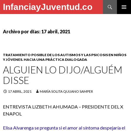
Buscar
InfanciayJuventud.co
SALTAR
MENÚ
AL
PRINCI
CONTENIDO
Archivo por días: 17 abril, 2021
TRATAMIENTO POSIBLE DE LOS AUTISMOS Y LAS PSICOSIS EN NIÑOS
Y JÓVENES. HACIA UNA PRÁCTICA DIALOGADA
ALGUIEN LO DIJO/ALGUÉM
DISSE
17 ABRIL, 2021
MARÍA SOLITA QUIJANO SAMPER
ENTREVISTA LIZBETH AHUMADA – PRESIDENTE DEL X
ENAPOL
Elisa Alvarenga se pregunta si el amor al síntoma despejaría el