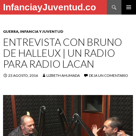
Buscar
InfanciayJuventud.co
SALTAR
MENÚ
AL
PRINCI
CONTENIDO
GUERRA, INFANCIA Y JUVENTUD
ENTREVISTA CON BRUNO
DE HALLEUX | UN RADIO
PARA RADIO LACAN
23 AGOSTO, 2016
LIZBETH AHUMADA
DEJA UN COMENTARIO