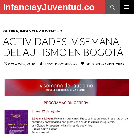
Buscar
InfanciayJuventud.co
SALTAR
MENÚ
AL
PRINCI
CONTENIDO
GUERRA, INFANCIA Y JUVENTUD
ACTIVIDADES IV SEMANA
DEL AUTISMO EN BOGOTÁ
6 AGOSTO, 2016
LIZBETH AHUMADA
DEJA UN COMENTARIO