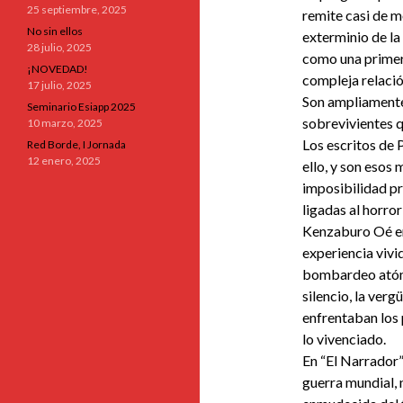
25 septiembre, 2025
remite casi de m
No sin ellos
exterminio de l
28 julio, 2025
como una primera
¡NOVEDAD!
compleja relació
17 julio, 2025
Son ampliamente
Seminario Esiapp 2025
sobrevivientes q
10 marzo, 2025
Los escritos de 
Red Borde, I Jornada
12 enero, 2025
ello, y son esos 
imposibilidad pr
ligadas al horror
Kenzaburo Oé en
experiencia vivi
bombardeo atómic
silencio, la verg
enfrentaban los 
lo vivenciado.
En “El Narrador”
guerra mundial, 