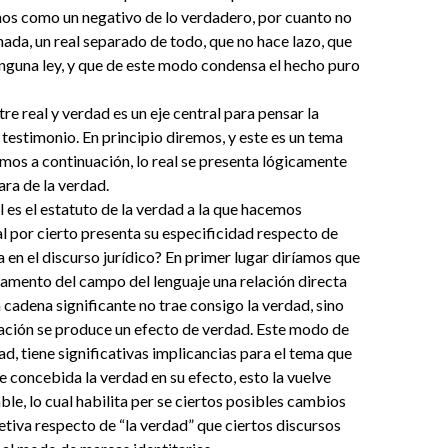
os como un negativo de lo verdadero, por cuanto no
nada, un real separado de todo, que no hace lazo, que
nguna ley, y que de este modo condensa el hecho puro
re real y verdad es un eje central para pensar la
 testimonio. En principio diremos, y este es un tema
mos a continuación, lo real se presenta lógicamente
ra de la verdad.
l es el estatuto de la verdad a la que hacemos
ual por cierto presenta su especificidad respecto de
en el discurso jurídico? En primer lugar diríamos que
damento del campo del lenguaje una relación directa
a cadena significante no trae consigo la verdad, sino
lación se produce un efecto de verdad. Este modo de
ad, tiene significativas implicancias para el tema que
e concebida la verdad en su efecto, esto la vuelve
ble, lo cual habilita per se ciertos posibles cambios
etiva respecto de “la verdad” que ciertos discursos