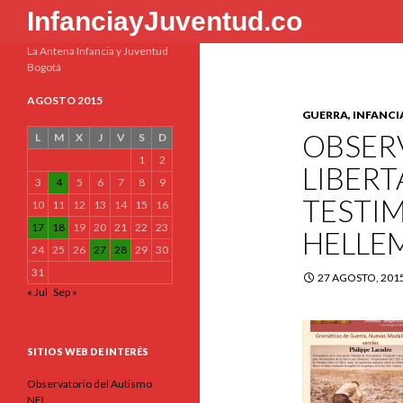
Buscar
InfanciayJuventud.co
La Antena Infancia y Juventud
Bogotá
AGOSTO 2015
GUERRA, INFANCI
OBSER
L
M
X
J
V
S
D
1
2
LIBERT
3
4
5
6
7
8
9
TESTI
10
11
12
13
14
15
16
17
18
19
20
21
22
23
HELLE
24
25
26
27
28
29
30
31
27 AGOSTO, 201
« Jul
Sep »
SITIOS WEB DE INTERÉS
Observatorio del Autismo
NEL