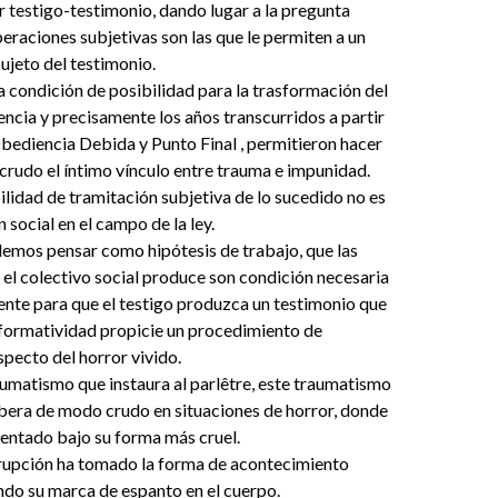
r testigo-testimonio, dando lugar a la pregunta
eraciones subjetivas son las que le permiten a un
sujeto del testimonio.
ta condición de posibilidad para la trasformación del
encia y precisamente los años transcurridos a partir
Obediencia Debida y Punto Final , permitieron hacer
crudo el íntimo vínculo entre trauma e impunidad.
bilidad de tramitación subjetiva de lo sucedido no es
 social en el campo de la ley.
demos pensar como hipótesis de trabajo, que las
el colectivo social produce son condición necesaria
ente para que el testigo produzca un testimonio que
rformatividad propicie un procedimiento de
specto del horror vivido.
raumatismo que instaura al parlêtre, este traumatismo
rbera de modo crudo en situaciones de horror, donde
esentado bajo su forma más cruel.
rrupción ha tomado la forma de acontecimiento
do su marca de espanto en el cuerpo.