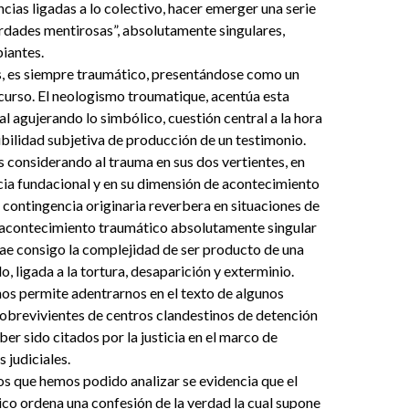
ncias ligadas a lo colectivo, hacer emerger una serie
erdades mentirosas”, absolutamente singulares,
iantes.
s, es siempre traumático, presentándose como un
scurso. El neologismo troumatique, acentúa esta
al agujerando lo simbólico, cuestión central a la hora
ibilidad subjetiva de producción de un testimonio.
s considerando al trauma en sus dos vertientes, en
ia fundacional y en su dimensión de acontecimiento
 contingencia originaria reverbera en situaciones de
l acontecimiento traumático absolutamente singular
rae consigo la complejidad de ser producto de una
o, ligada a la tortura, desaparición y exterminio.
nos permite adentrarnos en el texto de algunos
obrevivientes de centros clandestinos de detención
ber sido citados por la justicia en el marco de
 judiciales.
os que hemos podido analizar se evidencia que el
dico ordena una confesión de la verdad la cual supone