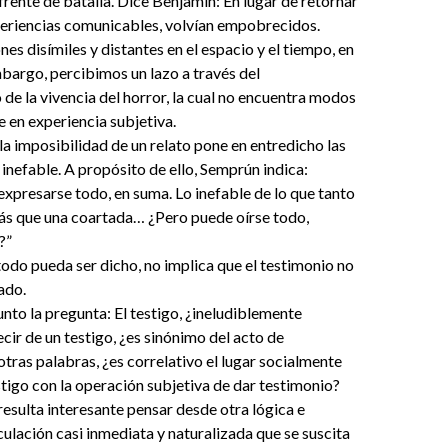
rente de batalla. Dice Benjamin: En lugar de retornar
periencias comunicables, volvían empobrecidos.
ones disímiles y distantes en el espacio y el tiempo, en
embargo, percibimos un lazo a través del
e la vivencia del horror, la cual no encuentra modos
 en experiencia subjetiva.
la imposibilidad de un relato pone en entredicho las
o inefable. A propósito de ello, Semprún indica:
xpresarse todo, en suma. Lo inefable de lo que tanto
más que una coartada… ¿Pero puede oírse todo,
?”
 todo pueda ser dicho, no implica que el testimonio no
ado.
unto la pregunta: El testigo, ¿ineludiblemente
ecir de un testigo, ¿es sinónimo del acto de
otras palabras, ¿es correlativo el lugar socialmente
estigo con la operación subjetiva de dar testimonio?
 resulta interesante pensar desde otra lógica e
iculación casi inmediata y naturalizada que se suscita