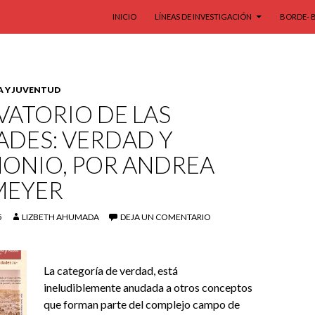
SALTAR AL CONTENIDO
INICIO
LÍNEAS DE INVESTIGACIÓN
BORDE- 
A Y JUVENTUD
VATORIO DE LAS
ADES: VERDAD Y
MONIO, POR ANDREA
MEYER
5
LIZBETH AHUMADA
DEJA UN COMENTARIO
La categoría de verdad, está
ineludiblemente anudada a otros conceptos
que forman parte del complejo campo de