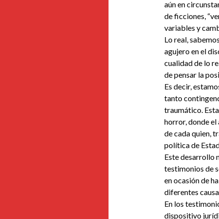
aún en circunsta
de ficciones, “v
variables y camb
Lo real, sabemo
agujero en el di
cualidad de lo re
de pensar la pos
Es decir, estamo
tanto contingenc
traumático. Esta
horror, donde e
de cada quien, t
política de Estad
Este desarrollo 
testimonios de s
en ocasión de ha
diferentes causas
En los testimoni
dispositivo jurí