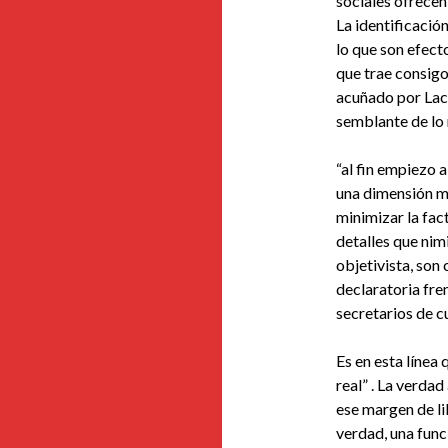
sociales ofrecen
La identificació
lo que son efect
que trae consig
acuñado por Lac
semblante de lo 
“al fin empiezo a
una dimensión má
minimizar la fac
detalles que nim
objetivista, son
declaratoria fre
secretarios de cu
Es en esta línea 
real” . La verda
ese margen de li
verdad, una func