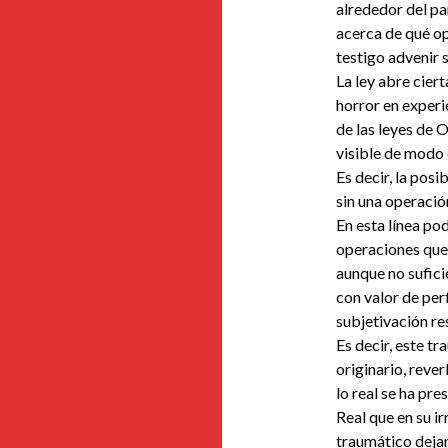
alrededor del pa
acerca de qué op
testigo advenir 
La ley abre cier
horror en experi
de las leyes de 
visible de modo 
Es decir, la posi
sin una operación
En esta línea po
operaciones que 
aunque no sufici
con valor de pe
subjetivación re
Es decir, este t
originario, reve
lo real se ha pr
Real que en su i
traumático dejan