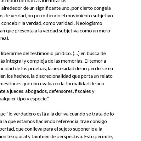
 al modo de marcas identitarias.
n alrededor de un significante uno, por cierto congela
os de verdad, no permitiendo el movimiento subjetivo
o concebir la verdad, como varidad . Neologismo
an que presenta a la verdad subjetiva como un mero
real.
 liberarme del testimonio jurídico. (…) en busca de
s integral y compleja de las memorias. El temor a
ticidad de los pruebas, la necesidad de no perderse en
ien los hechos, la discrecionalidad que porta un relato
 cuestiones que uno evalúa en la formalidad de una
nte a jueces, abogados, defensores, fiscales y
alquier tipo y especie.”
que “lo verdadero está a la deriva cuando se trata de lo
d a la que estamos haciendo referencia, trae consigo
bertad, que conlleva para el sujeto suponerle a la
ión temporal y también de perspectiva. Esto permite,