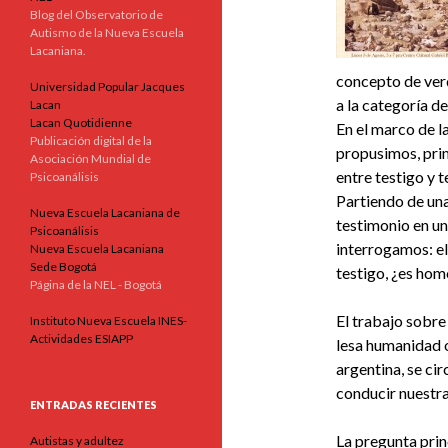
Blog del Observatorio de
Autismo de la Nueva Escuela
Lacaniana.
concepto de ver
Universidad Popular Jacques
a la categoría d
Lacan
Lacan Quotidienne
En el marco de l
Publicación digital de la
propusimos, prim
Asociación Mundial de
entre testigo y 
Psicoanálisis
Partiendo de una 
Nueva Escuela Lacaniana de
testimonio en un
Psicoanálisis
interrogamos: el
Nueva Escuela Lacaniana
Sede Bogotá
testigo, ¿es hom
Página de la NEL - Bogotá
El trabajo sobre
Instituto Nueva Escuela INES-
Actividades ESIAPP
lesa humanidad o
argentina, se ci
conducir nuestra
ENTRADAS RECIENTES
La pregunta prin
Autistas y adultez