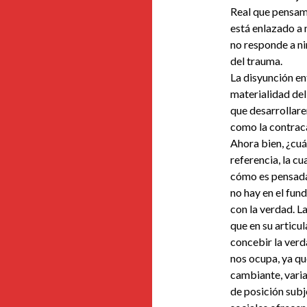
Real que pensam
está enlazado a 
no responde a ni
del trauma.
La disyunción ent
materialidad del
que desarrollare
como la contraca
Ahora bien, ¿cuá
referencia, la c
cómo es pensada 
no hay en el fun
con la verdad. L
que en su articu
concebir la verd
nos ocupa, ya qu
cambiante, varia
de posición subj