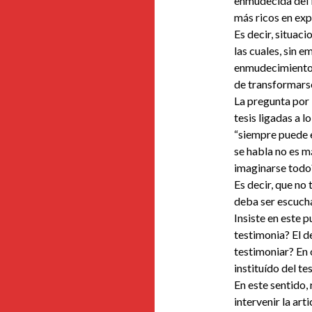
enmudecida del f
más ricos en ex
Es decir, situaci
las cuales, sin 
enmudecimiento d
de transformarse
La pregunta por 
tesis ligadas a l
“siempre puede e
se habla no es 
imaginarse todo
Es decir, que no
deba ser escuch
Insiste en este p
testimonia? El d
testimoniar? En 
instituído del t
En este sentido,
intervenir la art