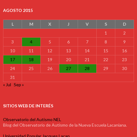
AGOSTO 2015
L
M
X
J
V
S
D
1
2
3
4
5
6
7
8
9
10
11
12
13
14
15
16
17
18
19
20
21
22
23
24
25
26
27
28
29
30
31
« Jul
Sep »
SITIOS WEB DE INTERÉS
Observatorio del Autismo NEL
Blog del Observatorio de Autismo de la Nueva Escuela Lacaniana.
Universidad Popular Jacques Lacan