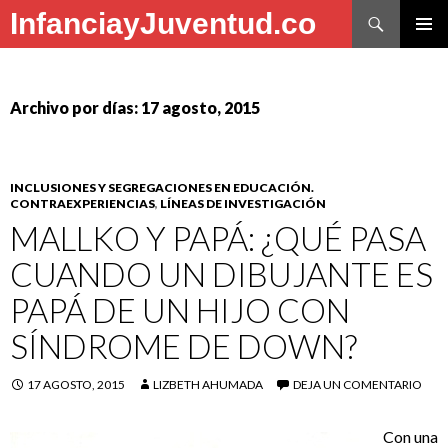
Buscar
InfanciayJuventud.co
SALTAR
MENÚ
AL
PRINCI
CONTENIDO
Archivo por días: 17 agosto, 2015
INCLUSIONES Y SEGREGACIONES EN EDUCACIÓN.
CONTRAEXPERIENCIAS
,
LÍNEAS DE INVESTIGACIÓN
MALLKO Y PAPÁ: ¿QUÉ PASA
CUANDO UN DIBUJANTE ES
PAPÁ DE UN HIJO CON
SÍNDROME DE DOWN?
17 AGOSTO, 2015
LIZBETH AHUMADA
DEJA UN COMENTARIO
Con una