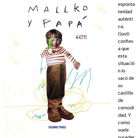
esponta
neidad
auténti
ca,
Gusti
confies
a que
esta
situació
n lo
sacó de
su
castillo
de
comodi
dad. Y
como
suele
suceder