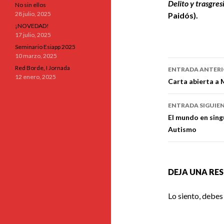
Delito y trasgres
No sin ellos
28 julio, 2025
Paidós).
¡NOVEDAD!
17 julio, 2025
Seminario Esiapp 2025
10 marzo, 2025
Navegaci
Red Borde, I Jornada
ENTRADA ANTER
12 enero, 2025
de
Carta abierta a 
entradas
ENTRADA SIGUIE
El mundo en sing
Autismo
DEJA UNA RE
Lo siento, debes