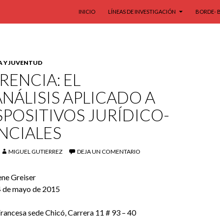
SALTAR AL CONTENIDO
INICIO
LÍNEAS DE INVESTIGACIÓN
BORDE- 
A Y JUVENTUD
ENCIA: EL
NÁLISIS APLICADO A
SPOSITIVOS JURÍDICO-
NCIALES
MIGUEL GUTIERREZ
DEJA UN COMENTARIO
ene Greiser
4 de mayo de 2015
rancesa sede Chicó, Carrera 11 # 93 – 40