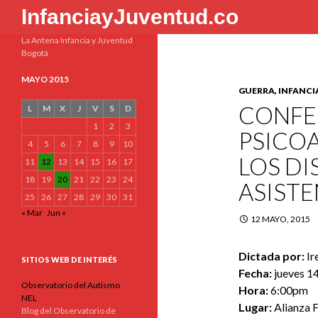
Buscar
InfanciayJuventud.co
La Antena Infancia y Juventud
Bogotá
MAYO 2015
GUERRA, INFANCI
CONFER
L
M
X
J
V
S
D
1
2
3
PSICOA
4
5
6
7
8
9
10
LOS DI
11
12
13
14
15
16
17
18
19
20
21
22
23
24
ASISTE
25
26
27
28
29
30
31
« Mar
Jun »
12 MAYO, 2015
Dictada por:
Ir
SITIOS WEB DE INTERÉS
Fecha:
jueves 1
Observatorio del Autismo
Hora:
6:00pm
NEL
Lugar:
Alianza F
Blog del Observatorio de