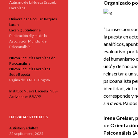
Organizado po
Autismo de la Nueva Escuela
Lacaniana.
Universidad Popular Jacques
Lacan
“La inserción so
Lacan Quotidienne
Publicación digital de la
la puesta en act
Asociación Mundial de
analíticos, apun
Psicoanálisis
evaluativo, por l
Nueva Escuela Lacaniana de
del humanismo o 
Psicoanálisis
uno’ y del ‘no pa
Nueva Escuela Lacaniana
reinsertar a un s
Sede Bogotá
Página de la NEL - Bogotá
psicoanalista p
identidad, vícti
Instituto Nueva Escuela INES-
corresponde y no
Actividades ESIAPP
sin diván
. Paidós
ENTRADAS RECIENTES
Irene Greiser, 
de Orientación
Autistas y adultez
Psicoanálsis (A
25 septiembre, 2025