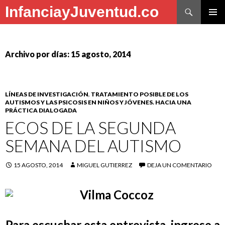
Buscar
InfanciayJuventud.co
SALTAR
MENÚ
AL
PRINCI
CONTENIDO
Archivo por días: 15 agosto, 2014
LÍNEAS DE INVESTIGACIÓN
,
TRATAMIENTO POSIBLE DE LOS
AUTISMOS Y LAS PSICOSIS EN NIÑOS Y JÓVENES. HACIA UNA
PRÁCTICA DIALOGADA
ECOS DE LA SEGUNDA
SEMANA DEL AUTISMO
15 AGOSTO, 2014
MIGUEL GUTIERREZ
DEJA UN COMENTARIO
Para escuchar esta entrevista, ingrese a