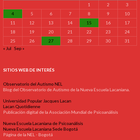
1
2
3
4
5
6
7
8
9
10
11
12
13
14
15
16
17
18
19
20
21
22
23
24
25
26
27
28
29
30
31
« Jul
Sep »
SITIOS WEB DE INTERÉS
Observatorio del Autismo NEL
Blog del Observatorio de Autismo de la Nueva Escuela Lacaniana.
Universidad Popular Jacques Lacan
Lacan Quotidienne
Publicación digital de la Asociación Mundial de Psicoanálisis
Nueva Escuela Lacaniana de Psicoanálisis
Nueva Escuela Lacaniana Sede Bogotá
Página de la NEL - Bogotá