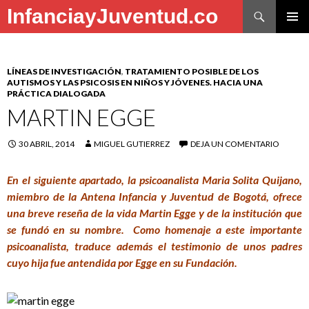
Buscar
InfanciayJuventud.co
SALTAR
MENÚ
AL
PRINCI
CONTENIDO
LÍNEAS DE INVESTIGACIÓN
,
TRATAMIENTO POSIBLE DE LOS
AUTISMOS Y LAS PSICOSIS EN NIÑOS Y JÓVENES. HACIA UNA
PRÁCTICA DIALOGADA
MARTIN EGGE
30 ABRIL, 2014
MIGUEL GUTIERREZ
DEJA UN COMENTARIO
En el siguiente apartado, la psicoanalista Maria Solita Quijano,
miembro de la Antena Infancia y Juventud de Bogotá, ofrece
una breve reseña de la vida Martin Egge y de la institución que
se fundó en su nombre. Como homenaje a este importante
psicoanalista, traduce además el testimonio de unos padres
cuyo hija fue antendida por Egge en su Fundación.