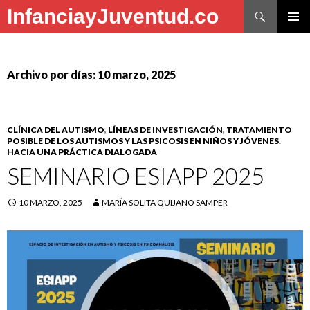
Buscar
InfanciayJuventud.co
SALTAR
MENÚ
AL
PRINCI
CONTENIDO
Archivo por días: 10 marzo, 2025
CLÍNICA DEL AUTISMO
,
LÍNEAS DE INVESTIGACIÓN
,
TRATAMIENTO
POSIBLE DE LOS AUTISMOS Y LAS PSICOSIS EN NIÑOS Y JÓVENES.
HACIA UNA PRÁCTICA DIALOGADA
SEMINARIO ESIAPP 2025
10 MARZO, 2025
MARÍA SOLITA QUIJANO SAMPER