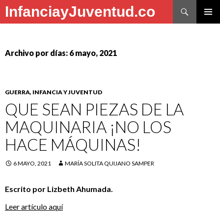
Buscar
InfanciayJuventud.co
SALTAR
MENÚ
AL
PRINCI
CONTENIDO
Archivo por días: 6 mayo, 2021
GUERRA, INFANCIA Y JUVENTUD
QUE SEAN PIEZAS DE LA
MAQUINARIA ¡NO LOS
HACE MÁQUINAS!
6 MAYO, 2021
MARÍA SOLITA QUIJANO SAMPER
Escrito por Lizbeth Ahumada.
Leer artículo aquí