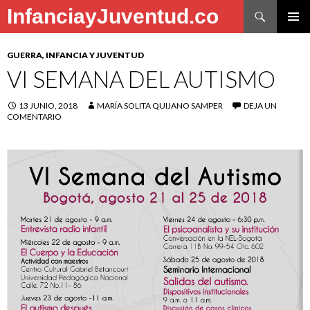
Buscar
InfanciayJuventud.co
SALTAR
MENÚ
AL
PRINCI
GUERRA, INFANCIA Y JUVENTUD
CONTENIDO
VI SEMANA DEL AUTISMO
13 JUNIO, 2018
MARÍA SOLITA QUIJANO SAMPER
DEJA UN
COMENTARIO